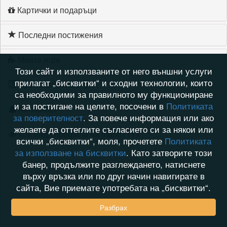
Картички и подаръци
Последни постижения
Моите игри
Този сайт и използваните от него външни услуги
прилагат „бисквитки“ и сходни технологии, които
Хронология на игри
са необходими за правилното му функциониране
и за постигане на целите, посочени в
Политиката
Активност
за поверителност
. За повече информация или ако
желаете да оттеглите съгласието си за някои или
Кой видя профила на mariq7111
всички „бисквитки“, моля, прочетете
Политиката
за използване на бисквитки
. Като затворите този
банер, продължите разглеждането, натиснете
върху връзка или по друг начин навигирате в
сайта, Вие приемате употребата на „бисквитки“.
Разбрах