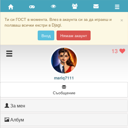
Приятели
Хронология на игри
×
Ти си ГОСТ в момента. Влез в акаунта си за да играеш и
ползваш всички екстри в Djagi.
Активност
Вход
Нямам акаунт
Постижения
13
Подаръците на mariq7111
Картичките на mariq7111
Блокирай mariq7111
mariq7111
Съобщение
За мен
Албум