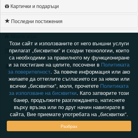
Картички и подаръци
Последни постижения
Моите игри
Този сайт и използваните от него външни услуги
прилагат „бисквитки“ и сходни технологии, които
Хронология на игри
са необходими за правилното му функциониране
и за постигане на целите, посочени в
Политиката
Активност
за поверителност
. За повече информация или ако
желаете да оттеглите съгласието си за някои или
всички „бисквитки“, моля, прочетете
Политиката
за използване на бисквитки
. Като затворите този
банер, продължите разглеждането, натиснете
върху връзка или по друг начин навигирате в
сайта, Вие приемате употребата на „бисквитки“.
Разбрах