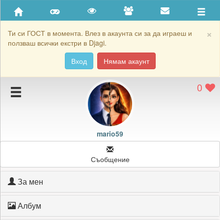
Приятели
Хронология на игри
×
Ти си ГОСТ в момента. Влез в акаунта си за да играеш и
ползваш всички екстри в Djagi.
Активност
Вход
Нямам акаунт
Постижения
0
Подаръците на mario59
Картичките на mario59
Блокирай mario59
mario59
Съобщение
За мен
Албум