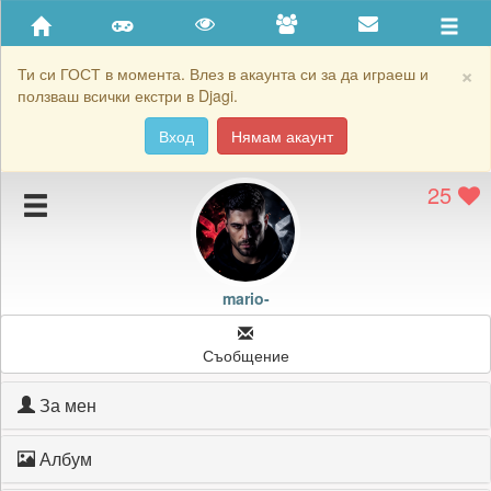
Приятели
Хронология на игри
×
Ти си ГОСТ в момента. Влез в акаунта си за да играеш и
ползваш всички екстри в Djagi.
Активност
Вход
Нямам акаунт
Постижения
25
Подаръците на mario-
Картичките на mario-
Блокирай mario-
mario-
Съобщение
За мен
Албум