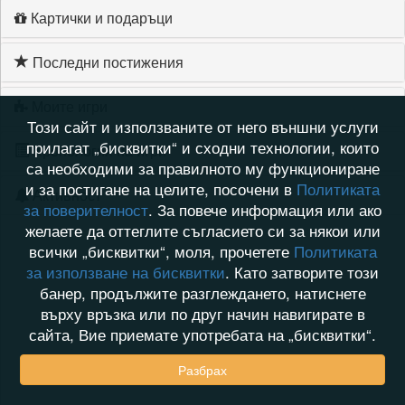
Картички и подаръци
Последни постижения
Моите игри
Този сайт и използваните от него външни услуги
прилагат „бисквитки“ и сходни технологии, които
Хронология на игри
са необходими за правилното му функциониране
и за постигане на целите, посочени в
Политиката
Активност
за поверителност
. За повече информация или ако
желаете да оттеглите съгласието си за някои или
всички „бисквитки“, моля, прочетете
Политиката
за използване на бисквитки
. Като затворите този
банер, продължите разглеждането, натиснете
върху връзка или по друг начин навигирате в
сайта, Вие приемате употребата на „бисквитки“.
Разбрах