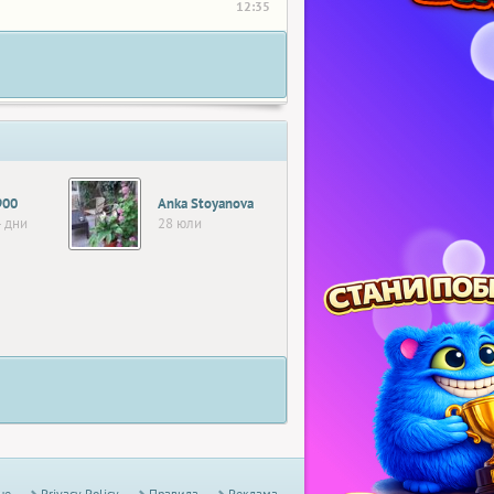
12:35
900
Anka Stoyanova
 дни
28 юли
не
Privacy Policy
Правила
Реклама