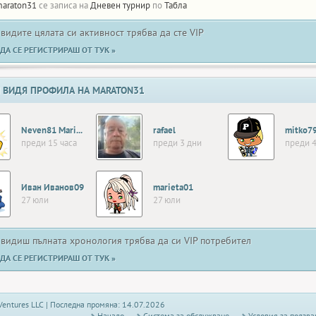
araton31
се записа на
Дневен турнир
по
Табла
 видите цялата си активност трябва да сте VIP
ДА СЕ РЕГИСТРИРАШ ОТ ТУК »
 ВИДЯ ПРОФИЛА НА MARATON31
Neven81 Marinov
rafael
mitko7
преди 15 часа
преди 3 дни
преди 4
Иван Иванов09
marieta01
27 юли
27 юли
 видиш пълната хронология трябва да си VIP потребител
ДА СЕ РЕГИСТРИРАШ ОТ ТУК »
Ventures LLC | Последна промяна: 14.07.2026
Начало
Системa за обслужване
Условия за ползва