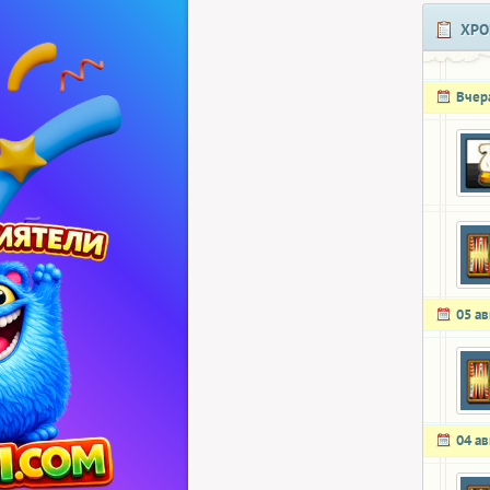
ХРО
Вчер
05 ав
04 ав