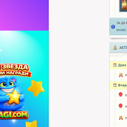
ЗА ДА
МОЖЕ 
АКТ
Днес
m
Вчер
m
m
m