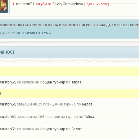
maraton31
загуби от
Silviq Gemandova
(-2,000 чипове)
 ВИДИШ ПЪЛНАТА ХРОНОЛОГИЯ НА ИЗИГРАНИТЕ ИГРИ, ТРЯБВА ДА СИ РЕГИСТРИРАН
ДА СЕ РЕГИСТРИРАШ ОТ ТУК »
ИВНОСТ
araton31
се записа на
Нощен турнир
по
Табла
а
araton31
завърши на 29 позиция на турнир по
Белот
araton31
завърши на 166 позиция на турнир по
Табла
araton31
се записа на
Нощен турнир
по
Белот