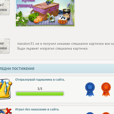
 1
ички
ма
maraton31 не е получил никакви специални картички все 
ички
Бъди първият изпратил специална картичка
ЛЕДНИ ПОСТИЖЕНИЯ
Отпразнувай годишнина в сайта.
3/3
Играл без наказание в сайта.