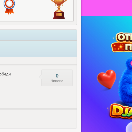
обеди
0
Чипове