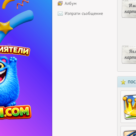
Албум
Има
карт
Изпрати съобщение
Ня
карт
ПОС