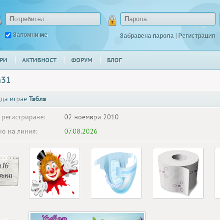
Запомни ме
Забравена парола
|
Регистрация
РИ
АКТИВНОСТ
ФОРУМ
БЛОГ
n31
 да играе
Табла
 регистриране:
02 ноември 2010
о на линия:
07.08.2026
 16
ръка