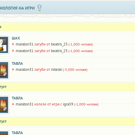
НОЛОГИЯ НА ИГРИ
а
ШАХ
maraton31
загуби от
beatris_23
(-1,000 чипове)
maraton31
загуби от
beatris_23
(-1,000 чипове)
ТАБЛА
maraton31
загуби от
risteski
(-5,000 чипове)
густ
ТАБЛА
maraton31
излезе от игра с
igra59
(-1,000 чипове)
густ
ТАБЛА