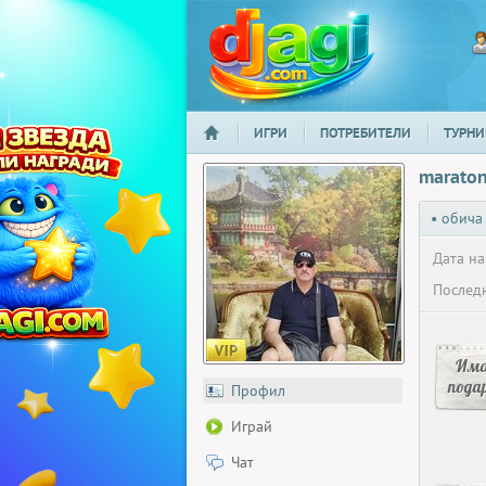
ИГРИ
ПОТРЕБИТЕЛИ
ТУРНИ
НАЧАЛО
djagi.com
marato
• обича
Дата на
Последн
Има
пода
Профил
Играй
Чат