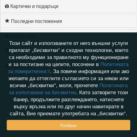
Картички и подаръци
Последни постижения
Моите игри
Този сайт и използваните от него външни услуги
прилагат „бисквитки“ и сходни технологии, които
Хронология на игри
са необходими за правилното му функциониране
и за постигане на целите, посочени в
Политиката
Активност
за поверителност
. За повече информация или ако
желаете да оттеглите съгласието си за някои или
всички „бисквитки“, моля, прочетете
Политиката
за използване на бисквитки
. Като затворите този
банер, продължите разглеждането, натиснете
върху връзка или по друг начин навигирате в
сайта, Вие приемате употребата на „бисквитки“.
Разбрах