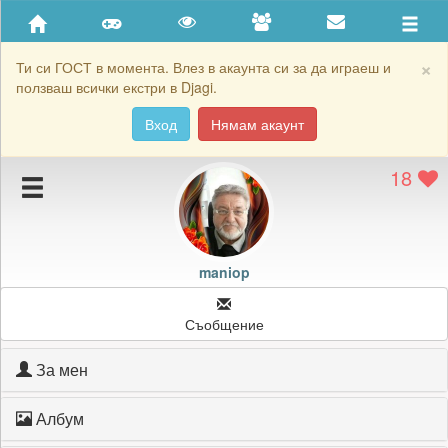
Приятели
Хронология на игри
×
Ти си ГОСТ в момента. Влез в акаунта си за да играеш и
ползваш всички екстри в Djagi.
Активност
Вход
Нямам акаунт
Постижения
18
Подаръците на maniop
Картичките на maniop
Блокирай maniop
maniop
Съобщение
За мен
Албум