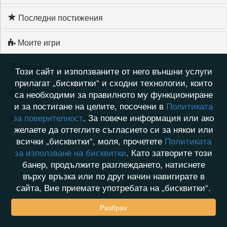
Последни постижения
Моите игри
Хронология на игри
Този сайт и използваните от него външни услуги
прилагат „бисквитки“ и сходни технологии, които
Активност
са необходими за правилното му функциониране
и за постигане на целите, посочени в
Политиката
Кой видя профила на maia7603
за поверителност
. За повече информация или ако
желаете да оттеглите съгласието си за някои или
всички „бисквитки“, моля, прочетете
Политиката
за използване на бисквитки
. Като затворите този
банер, продължите разглеждането, натиснете
върху връзка или по друг начин навигирате в
сайта, Вие приемате употребата на „бисквитки“.
Разбрах