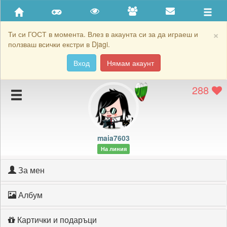
Приятели
Хронология на игри
×
Ти си ГОСТ в момента. Влез в акаунта си за да играеш и
ползваш всички екстри в Djagi.
Активност
Вход
Нямам акаунт
Постижения
288
Подаръците на maia7603
Картичките на maia7603
Блокирай maia7603
maia7603
На линия
За мен
Албум
Картички и подаръци