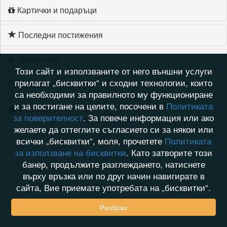
Картички и подаръци
Последни постижения
Моите игри
Този сайт и използваните от него външни услуги
прилагат „бисквитки“ и сходни технологии, които
Хронология на игри
са необходими за правилното му функциониране
и за постигане на целите, посочени в
Политиката
Активност
за поверителност
. За повече информация или ако
желаете да оттеглите съгласието си за някои или
всички „бисквитки“, моля, прочетете
Политиката
за използване на бисквитки
. Като затворите този
банер, продължите разглеждането, натиснете
върху връзка или по друг начин навигирате в
сайта, Вие приемате употребата на „бисквитки“.
Разбрах