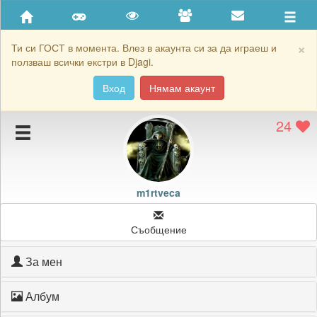
Приятели
Хронология на игри
×
Ти си ГОСТ в момента. Влез в акаунта си за да играеш и
ползваш всички екстри в Djagi.
Активност
Вход
Нямам акаунт
Постижения
24
Подаръците на m1rtveca
Картичките на m1rtveca
Блокирай m1rtveca
m1rtveca
Съобщение
За мен
Албум