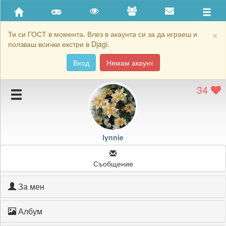
Приятели
Хронология на игри
×
Ти си ГОСТ в момента. Влез в акаунта си за да играеш и
ползваш всички екстри в Djagi.
Активност
Вход
Нямам акаунт
Постижения
34
Подаръците на lynnie
Картичките на lynnie
Блокирай lynnie
lynnie
Съобщение
За мен
Албум