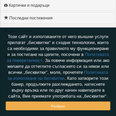
Картички и подаръци
Последни постижения
Моите игри
Този сайт и използваните от него външни услуги
прилагат „бисквитки“ и сходни технологии, които
Хронология на игри
са необходими за правилното му функциониране
и за постигане на целите, посочени в
Политиката
Активност
за поверителност
. За повече информация или ако
желаете да оттеглите съгласието си за някои или
всички „бисквитки“, моля, прочетете
Политиката
за използване на бисквитки
. Като затворите този
банер, продължите разглеждането, натиснете
върху връзка или по друг начин навигирате в
сайта, Вие приемате употребата на „бисквитки“.
Разбрах