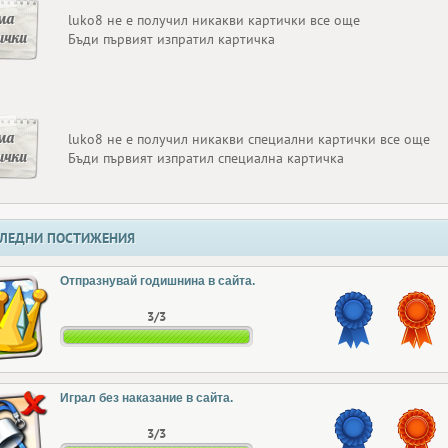
ма
luko8 не е получил никакви картички все още
ички
Бъди първият изпратил картичка
ма
luko8 не е получил никакви специални картички все още
ички
Бъди първият изпратил специална картичка
ЛЕДНИ ПОСТИЖЕНИЯ
Отпразнувай годишнина в сайта.
3/3
Играл без наказание в сайта.
3/3