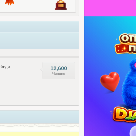
беди
12,600
Чипове