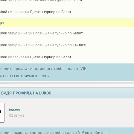
uko8
се записа на
Дневен турнир
по
Белот
арт
uko8
завърши на 181 позиция на турнир по
Белот
uko8
завърши на 156 позиция на турнир по
Сантасе
uko8
се записа на
Дневен турнир
по
Белот
 видите цялата си активност трябва да сте VIP
ДА СЕ РЕГИСТРИРАШ ОТ ТУК »
 ВИДЯ ПРОФИЛА НА LUKO8
koravv
02 август
 видиш пълната хронология трябва да си VIP потребител