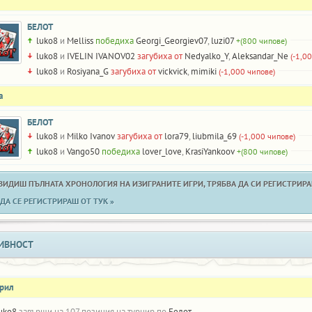
БЕЛОТ
luko8
и
Melliss
победиха
Georgi_Georgiev07
,
luzi07
+(800 чипове)
luko8
и
IVELIN IVANOV02
загубиха от
Nedyalko_Y
,
Aleksandar_Ne
(-1,0
luko8
и
Rosiyana_G
загубиха от
vickvick
,
mimiki
(-1,000 чипове)
а
БЕЛОТ
luko8
и
Milko Ivanov
загубиха от
lora79
,
liubmila_69
(-1,000 чипове)
luko8
и
Vango50
победиха
lover_love
,
KrasiYankoov
+(800 чипове)
 ВИДИШ ПЪЛНАТА ХРОНОЛОГИЯ НА ИЗИГРАНИТЕ ИГРИ, ТРЯБВА ДА СИ РЕГИСТРИРАН
ДА СЕ РЕГИСТРИРАШ ОТ ТУК »
ИВНОСТ
прил
uko8
завърши на 107 позиция на турнир по
Белот