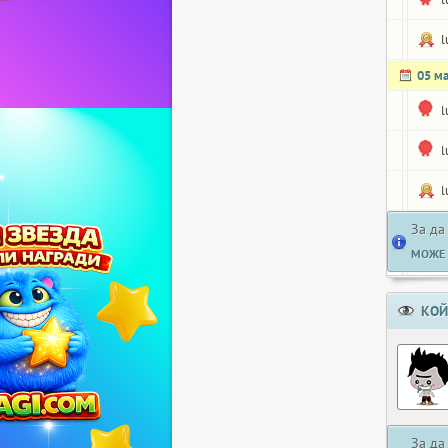
l
05 м
l
l
l
За да
МОЖЕ 
КОЙ
За да