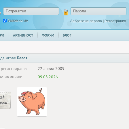
Запомни ме
Забравена парола
|
Регистрация
РИ
АКТИВНОСТ
ФОРУМ
БЛОГ
 да играе
Белот
 регистриране:
22 април 2009
о на линия:
09.08.2026
 1
ръка