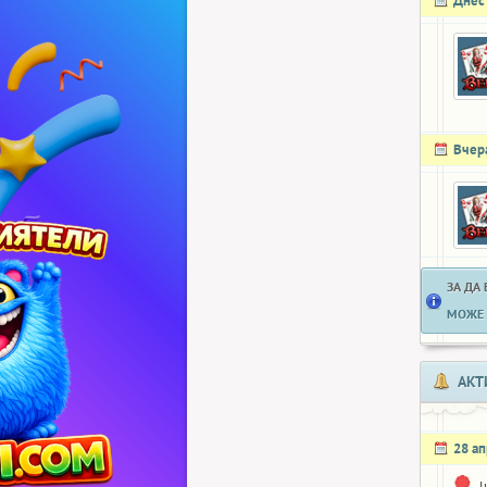
Днес
Вчер
ЗА ДА
МОЖЕ 
АКТ
28 а
l