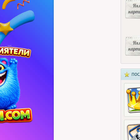
Ня
карт
Ня
карт
ПОС