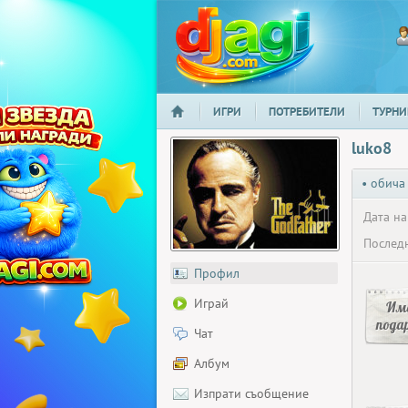
ИГРИ
ПОТРЕБИТЕЛИ
ТУРНИ
НАЧАЛО
djagi.com
luko8
• обича
Дата на
Последн
Профил
Играй
Има
пода
Чат
Албум
Изпрати съобщение