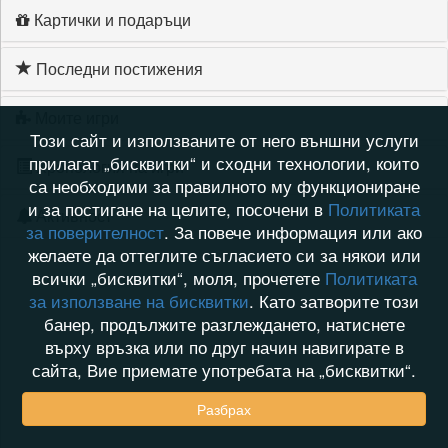
Картички и подаръци
Последни постижения
Моите игри
Този сайт и използваните от него външни услуги
прилагат „бисквитки“ и сходни технологии, които
Хронология на игри
са необходими за правилното му функциониране
и за постигане на целите, посочени в
Политиката
Активност
за поверителност
. За повече информация или ако
желаете да оттеглите съгласието си за някои или
всички „бисквитки“, моля, прочетете
Политиката
за използване на бисквитки
. Като затворите този
банер, продължите разглеждането, натиснете
върху връзка или по друг начин навигирате в
сайта, Вие приемате употребата на „бисквитки“.
Разбрах