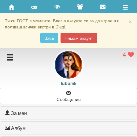
Приятели
Хронология на игри
×
Ти си ГОСТ в момента. Влез в акаунта си за да играеш и
ползваш всички екстри в Djagi.
Активност
Вход
Нямам акаунт
Постижения
4
Подаръците на lubomk
Картичките на lubomk
Блокирай lubomk
lubomk
Съобщение
За мен
Албум