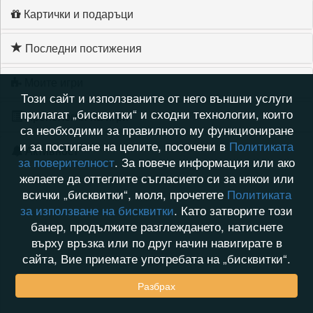
Картички и подаръци
Последни постижения
Моите игри
Този сайт и използваните от него външни услуги
прилагат „бисквитки“ и сходни технологии, които
Хронология на игри
са необходими за правилното му функциониране
и за постигане на целите, посочени в
Политиката
Активност
за поверителност
. За повече информация или ако
желаете да оттеглите съгласието си за някои или
всички „бисквитки“, моля, прочетете
Политиката
за използване на бисквитки
. Като затворите този
банер, продължите разглеждането, натиснете
върху връзка или по друг начин навигирате в
сайта, Вие приемате употребата на „бисквитки“.
Разбрах