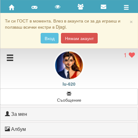
Приятели
Хронология на игри
×
Ти си ГОСТ в момента. Влез в акаунта си за да играеш и
ползваш всички екстри в Djagi.
Активност
Вход
Нямам акаунт
Постижения
1
Подаръците на lu-620
Картичките на lu-620
Блокирай lu-620
lu-620
Съобщение
За мен
Албум