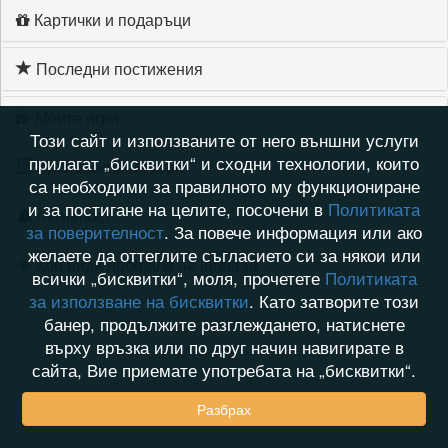
Картички и подаръци
Последни постижения
Моите игри
Този сайт и използваните от него външни услуги
прилагат „бисквитки“ и сходни технологии, които
Хронология на игри
са необходими за правилното му функциониране
и за постигане на целите, посочени в
Политиката
Активност
за поверителност
. За повече информация или ако
желаете да оттеглите съгласието си за някои или
Кой видя профила на loretaaa
всички „бисквитки“, моля, прочетете
Политиката
за използване на бисквитки
. Като затворите този
банер, продължите разглеждането, натиснете
върху връзка или по друг начин навигирате в
сайта, Вие приемате употребата на „бисквитки“.
Разбрах