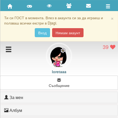
Приятели
Хронология на игри
×
Ти си ГОСТ в момента. Влез в акаунта си за да играеш и
ползваш всички екстри в Djagi.
Активност
Вход
Нямам акаунт
Постижения
39
Подаръците на loretaaa
Картичките на loretaaa
Блокирай loretaaa
loretaaa
Съобщение
За мен
Албум