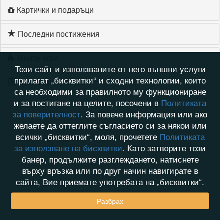
Картички и подаръци
Последни постижения
Моите игри
Този сайт и използваните от него външни услуги
прилагат „бисквитки“ и сходни технологии, които
Хронология на игри
са необходими за правилното му функциониране
и за постигане на целите, посочени в
Политиката
за поверителност
. За повече информация или ако
желаете да оттеглите съгласието си за някои или
всички „бисквитки“, моля, прочетете
Политиката
за използване на бисквитки
. Като затворите този
банер, продължите разглеждането, натиснете
върху връзка или по друг начин навигирате в
сайта, Вие приемате употребата на „бисквитки“.
Разбрах