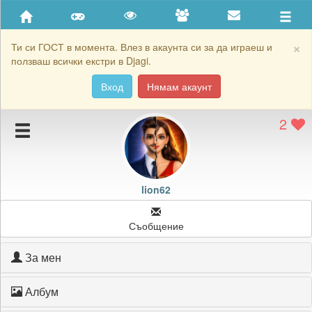
Приятели
Хронология на игри
×
Ти си ГОСТ в момента. Влез в акаунта си за да играеш и
ползваш всички екстри в Djagi.
Активност
Вход
Нямам акаунт
Постижения
2
Подаръците на lion62
Картичките на lion62
Блокирай lion62
lion62
Съобщение
За мен
Албум