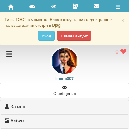
Приятели
Хронология на игри
×
Ти си ГОСТ в момента. Влез в акаунта си за да играеш и
ползваш всички екстри в Djagi.
Активност
Вход
Нямам акаунт
Постижения
0
Подаръците на limimi007
Картичките на limimi007
Блокирай limimi007
limimi007
Съобщение
За мен
Албум