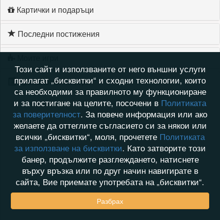
Картички и подаръци
Последни постижения
Моите игри
Този сайт и използваните от него външни услуги
прилагат „бисквитки“ и сходни технологии, които
Хронология на игри
са необходими за правилното му функциониране
и за постигане на целите, посочени в
Политиката
за поверителност
. За повече информация или ако
желаете да оттеглите съгласието си за някои или
всички „бисквитки“, моля, прочетете
Политиката
за използване на бисквитки
. Като затворите този
банер, продължите разглеждането, натиснете
върху връзка или по друг начин навигирате в
сайта, Вие приемате употребата на „бисквитки“.
Разбрах