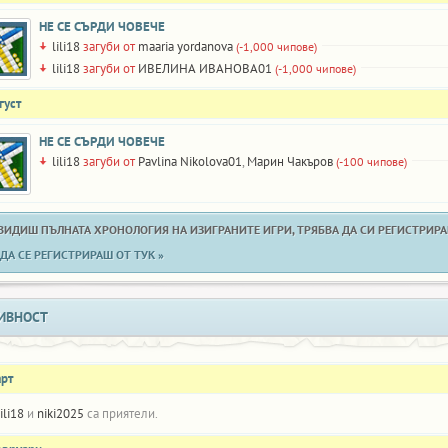
НЕ СЕ СЪРДИ ЧОВЕЧЕ
lili18
загуби от
maaria yordanova
(-1,000 чипове)
lili18
загуби от
ИВЕЛИНА ИВАНОВА01
(-1,000 чипове)
густ
НЕ СЕ СЪРДИ ЧОВЕЧЕ
lili18
загуби от
Pavlina Nikolova01
,
Марин Чакъров
(-100 чипове)
 ВИДИШ ПЪЛНАТА ХРОНОЛОГИЯ НА ИЗИГРАНИТЕ ИГРИ, ТРЯБВА ДА СИ РЕГИСТРИРАН
ДА СЕ РЕГИСТРИРАШ ОТ ТУК »
ИВНОСТ
арт
lili18
и
niki2025
са приятели.