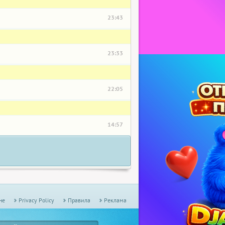
23:43
23:33
22:05
14:57
не
Privacy Policy
Правила
Реклама