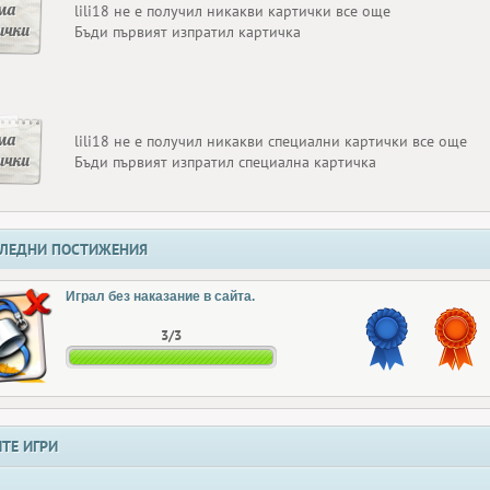
ма
lili18 не е получил никакви картички все още
ички
Бъди първият изпратил картичка
ма
lili18 не е получил никакви специални картички все още
ички
Бъди първият изпратил специална картичка
ЛЕДНИ ПОСТИЖЕНИЯ
Играл без наказание в сайта.
3/3
ТЕ ИГРИ