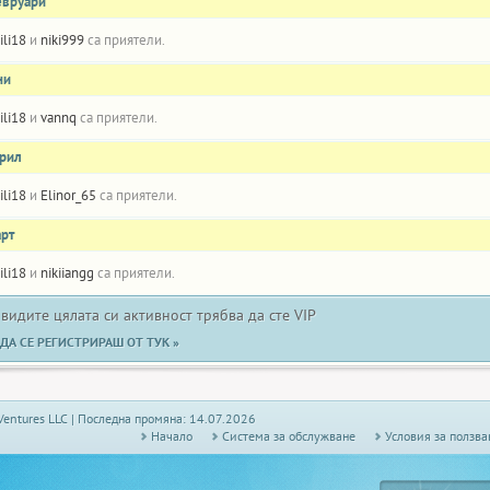
евруари
lili18
и
niki999
са приятели.
ни
lili18
и
vannq
са приятели.
прил
lili18
и
Elinor_65
са приятели.
арт
lili18
и
nikiiangg
са приятели.
 видите цялата си активност трябва да сте VIP
ДА СЕ РЕГИСТРИРАШ ОТ ТУК »
Ventures LLC | Последна промяна: 14.07.2026
Начало
Системa за обслужване
Условия за ползва