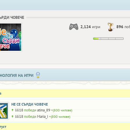
СЪРДИ ЧОВЕЧЕ
2,124
игри
896
по
НОЛОГИЯ НА ИГРИ
а
НЕ СЕ СЪРДИ ЧОВЕЧЕ
lili18
победи
atina_89
+(800 чипове)
lili18
победи
Maria_I
+(800 чипове)
густ