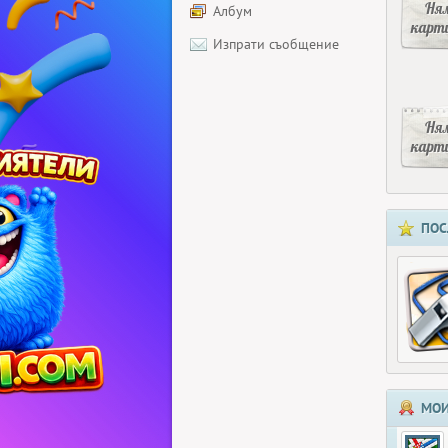
Ня
Албум
карт
Изпрати съобщение
Ня
карт
ПОС
МОИ