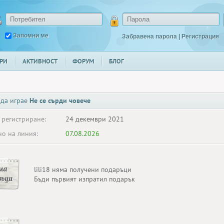
Запомни ме
Забравена парола
|
Регистрация
РИ
АКТИВНОСТ
ФОРУМ
БЛОГ
 да играе
Не се сърди човече
 регистриране:
24 декември 2021
о на линия:
07.08.2026
ма
lili18 няма получени подаръци
ръци
Бъди първият изпратил подарък