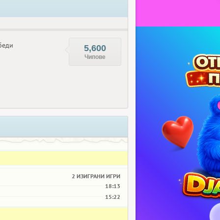
беди
5,600
Чипове
2 ИЗИГРАНИ ИГРИ
18:13
15:22