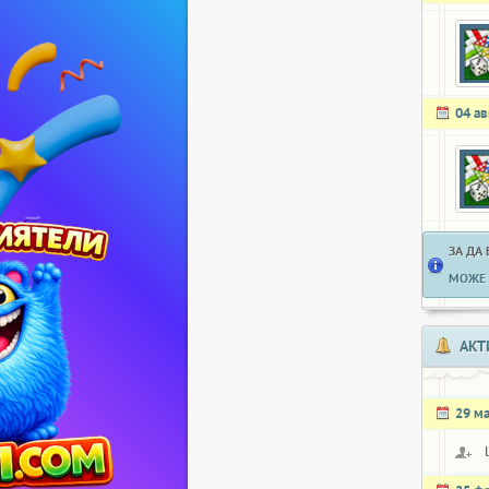
04 ав
ЗА ДА
МОЖЕ 
АКТ
29 м