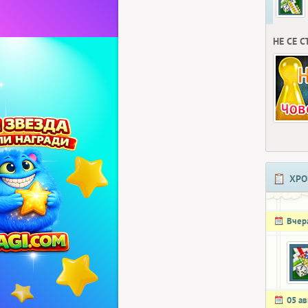
НЕ СЕ 
ХРО
Вчер
05 ав