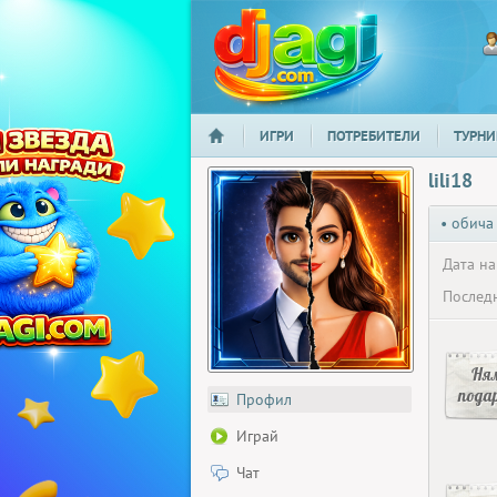
ИГРИ
ПОТРЕБИТЕЛИ
ТУРНИ
НАЧАЛО
djagi.com
lili18
• обича
Дата на
Последн
Ня
пода
Профил
Играй
Чат