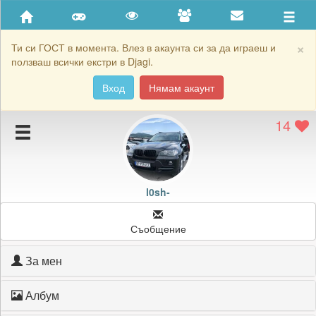
Приятели
Хронология на игри
×
Ти си ГОСТ в момента. Влез в акаунта си за да играеш и
ползваш всички екстри в Djagi.
Активност
Вход
Нямам акаунт
Постижения
14
Подаръците на l0sh-
Картичките на l0sh-
Блокирай l0sh-
l0sh-
Съобщение
За мен
Албум