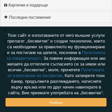
Картички и подаръци
Последни постижения
Моите игри
Този сайт и използваните от него външни услуги
прилагат „бисквитки“ и сходни технологии, които
Хронология на игри
са необходими за правилното му функциониране
и за постигане на целите, посочени в
Политиката
Активност
за поверителност
. За повече информация или ако
желаете да оттеглите съгласието си за някои или
всички „бисквитки“, моля, прочетете
Политиката
за използване на бисквитки
. Като затворите този
банер, продължите разглеждането, натиснете
върху връзка или по друг начин навигирате в
сайта, Вие приемате употребата на „бисквитки“.
Разбрах