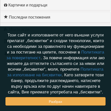
Картички и подаръци
Последни постижения
Моите игри
Този сайт и използваните от него външни услуги
прилагат „бисквитки“ и сходни технологии, които
Хронология на игри
са необходими за правилното му функциониране
и за постигане на целите, посочени в
Политиката
Активност
за поверителност
. За повече информация или ако
желаете да оттеглите съгласието си за някои или
всички „бисквитки“, моля, прочетете
Политиката
за използване на бисквитки
. Като затворите този
банер, продължите разглеждането, натиснете
върху връзка или по друг начин навигирате в
сайта, Вие приемате употребата на „бисквитки“.
Разбрах