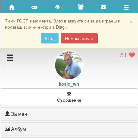
Приятели
Хронология на игри
×
Ти си ГОСТ в момента. Влез в акаунта си за да играеш и
ползваш всички екстри в Djagi.
Активност
Вход
Нямам акаунт
Постижения
51
Подаръците на kosjo_wn
Картичките на kosjo_wn
Блокирай kosjo_wn
kosjo_wn
Съобщение
За мен
Албум