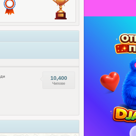
еди
10,400
Чипове