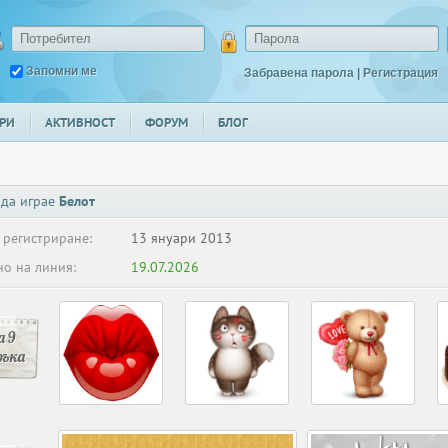
Запомни ме
Забравена парола
|
Регистрация
РИ
АКТИВНОСТ
ФОРУМ
БЛОГ
 да играе
Белот
 регистриране:
13 януари 2013
о на линия:
19.07.2026
 9
ръка