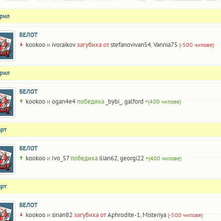
прил
БЕЛОТ
kookoo
и
ivoraikov
загубиха от
stefanovivan54
,
Vannia75
(-500 чипове)
прил
БЕЛОТ
kookoo
и
ogan4e4
победиха
_bybi_
,
galford
+(400 чипове)
арт
БЕЛОТ
kookoo
и
Ivo_57
победиха
ilian62
,
georgi22
+(400 чипове)
арт
БЕЛОТ
kookoo
и
sinan82
загубиха от
Aphrodite-1
,
Misteriya
(-500 чипове)