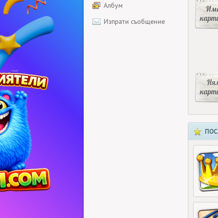
Албум
Има
карт
Изпрати съобщение
Ня
карт
ПОС