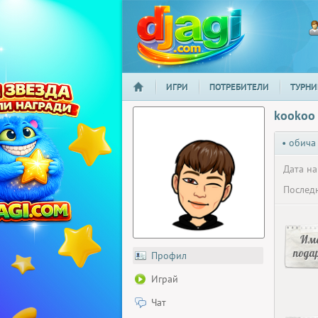
ИГРИ
ПОТРЕБИТЕЛИ
ТУРНИ
НАЧАЛО
djagi.com
kookoo
• обича
Дата на
Последн
Има
пода
Профил
Играй
Чат