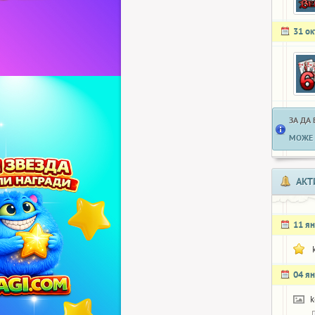
31 о
ЗА ДА
МОЖЕ 
АКТ
11 я
04 я
k