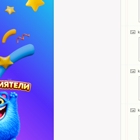
k
k
k