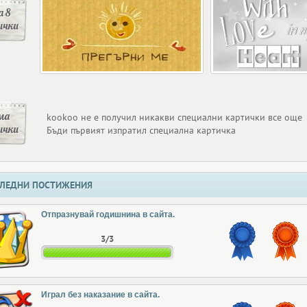
 8
ички
ма
kookoo не е получил никакви специални картички все още
ички
Бъди първият изпратил специална картичка
ЛЕДНИ ПОСТИЖЕНИЯ
Отпразнувай годишнина в сайта.
3/3
Играл без наказание в сайта.