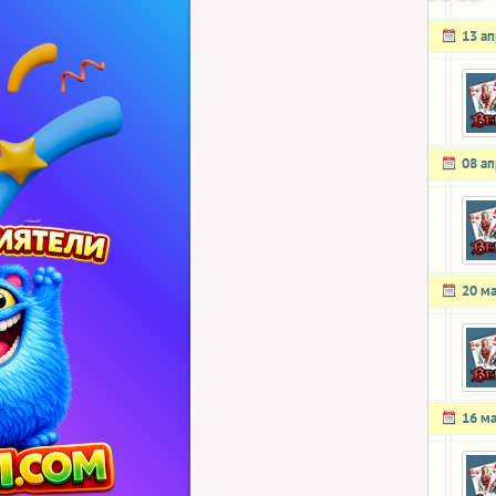
13 а
08 а
20 м
16 м