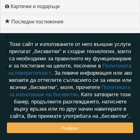
Картички и подаръци
Последни постижения
Моите игри
Този сайт и използваните от него външни услуги
прилагат „бисквитки“ и сходни технологии, които
Хронология на игри
са необходими за правилното му функциониране
и за постигане на целите, посочени в
Политиката
Активност
за поверителност
. За повече информация или ако
желаете да оттеглите съгласието си за някои или
всички „бисквитки“, моля, прочетете
Политиката
за използване на бисквитки
. Като затворите този
банер, продължите разглеждането, натиснете
върху връзка или по друг начин навигирате в
сайта, Вие приемате употребата на „бисквитки“.
Разбрах