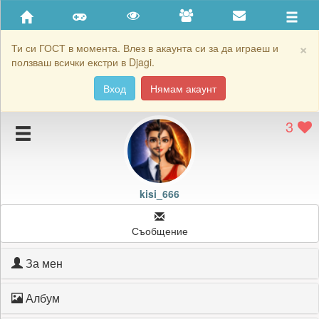
Приятели
Хронология на игри
×
Ти си ГОСТ в момента. Влез в акаунта си за да играеш и
ползваш всички екстри в Djagi.
Активност
Вход
Нямам акаунт
Постижения
3
Подаръците на kisi_666
Картичките на kisi_666
Блокирай kisi_666
kisi_666
Съобщение
За мен
Албум