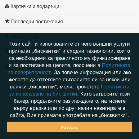
Картички и подаръци
Последни постижения
Моите игри
Този сайт и използваните от него външни услуги
прилагат „бисквитки“ и сходни технологии, които
Хронология на игри
са необходими за правилното му функциониране
и за постигане на целите, посочени в
Политиката
Активност
за поверителност
. За повече информация или ако
желаете да оттеглите съгласието си за някои или
всички „бисквитки“, моля, прочетете
Политиката
за използване на бисквитки
. Като затворите този
банер, продължите разглеждането, натиснете
върху връзка или по друг начин навигирате в
сайта, Вие приемате употребата на „бисквитки“.
Разбрах