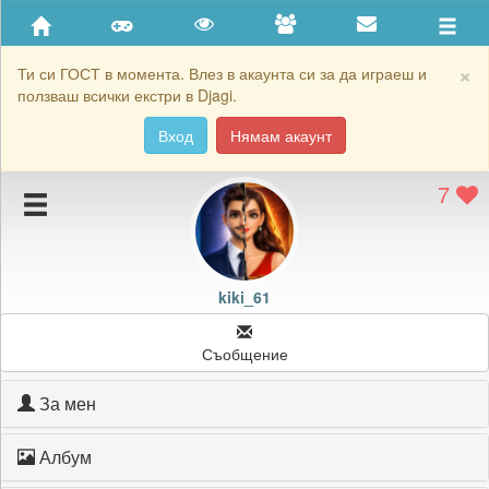
Приятели
Хронология на игри
×
Ти си ГОСТ в момента. Влез в акаунта си за да играеш и
ползваш всички екстри в Djagi.
Активност
Вход
Нямам акаунт
Постижения
7
Подаръците на kiki_61
Картичките на kiki_61
Блокирай kiki_61
kiki_61
Съобщение
За мен
Албум