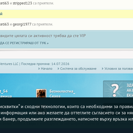
keti63
и
stripped123
са приятели.
ай
keti63
и
georgi1977
са приятели.
 видите цялата си активност трябва да сте VIP
ДА СЕ РЕГИСТРИРАШ ОТ ТУК »
Ventures LLC | Последна промяна: 14.07.2026
Начало
Системa за обслужване
Условия за ползва
ЗД
АК
it_54
Безмилостна_
ЕК
сеница
Свара
„бисквитки“ и сходни технологии, които са необходими за прав
gel_6
Sa-to-5524
аскулки
Табла - Комбинирана
е информация или ако желаете да оттеглите съгласието си за ня
зи банер, продължите разглеждането, натиснете върху връзка ил
то
Белот
, Сантасе,
Свара
и много други. За най-добрите играчи се организират ежесе