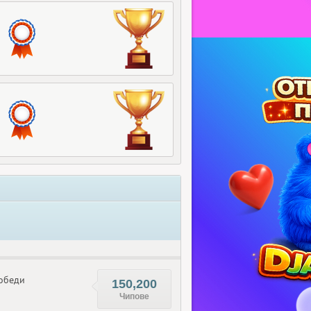
обеди
150,200
Чипове