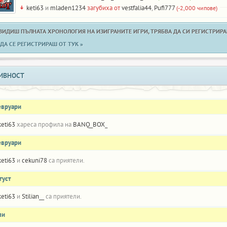
keti63
и
mladen1234
загубиха от
vestfalia44
,
Pufi777
(-2,000 чипове)
 ВИДИШ ПЪЛНАТА ХРОНОЛОГИЯ НА ИЗИГРАНИТЕ ИГРИ, ТРЯБВА ДА СИ РЕГИСТРИРАН
ДА СЕ РЕГИСТРИРАШ ОТ ТУК »
ИВНОСТ
евруари
keti63
хареса профила на
BANQ_BOX_
евруари
keti63
и
cekuni78
са приятели.
густ
keti63
и
Stilian__
са приятели.
ли