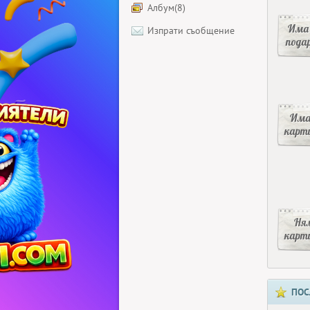
Албум(8)
Има 
Изпрати съобщение
пода
Има
карт
Ня
карт
ПОС