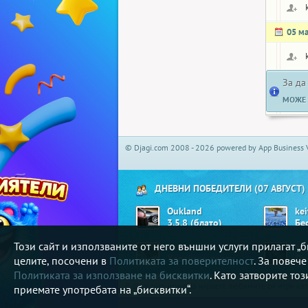
05 м
За да
МОЖЕ 
© Djagi.com 2008 - 2026 powered by App Business 
ДНЕВНИ ПОБЕДИТЕЛИ (07 АВГУСТ)
Oukland
ke
3.5.8 (блато)
Бе
Този сайт и използваните от него външни услуги прилагат 
vanianic
an
Хавайско парти
Др
целите, посочени в
Политиката за поверителност
. За повеч
Политиката за използване на бисквитки
. Като затворите то
В djagi.com може да играете любимите си игри ка
приемате употребата на „бисквитки“.