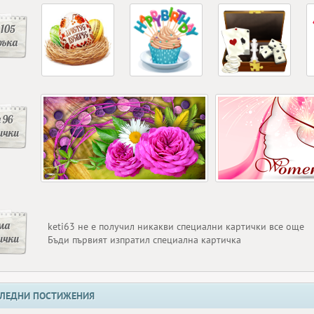
105
ръка
 96
ички
ма
keti63 не е получил никакви специални картички все още
ички
Бъди първият изпратил специална картичка
ЛЕДНИ ПОСТИЖЕНИЯ