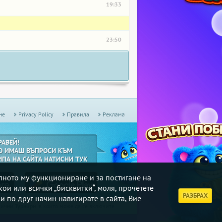
19:33
23:50
не
Privacy Policy
Правила
Реклама
РАВЕЙ!
О ИМАШ ВЪПРОСИ КЪМ
ИПА НА САЙТА НАТИСНИ ТУК
илното му функциониране и за постигане на
кои или всички „бисквитки“, моля, прочетете
РАЗБРАХ
и по друг начин навигирате в сайта, Вие
дмични
Турнири
, в които може да се включите.