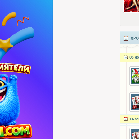
ХРО
03 н
14 а