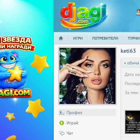
ИГРИ
ПОТРЕБИТЕЛИ
ТУРНИ
НАЧАЛО
djagi.com
keti63
• обича
Дата на
Последн
За мен:
Профил
Играй
Чат