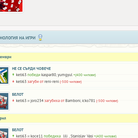
НОЛОГИЯ НА ИГРИ
оември
НЕ СЕ СЪРДИ ЧОВЕЧЕ
keti63
победи
kaspar80
,
yumgyul
+(400 чипове)
keti63
загуби от
reni-reni
(-500 чипове)
БЕЛОТ
keti63
и
joro234
загубиха от
Bamboni
,
icko781
(-500 чипове)
прил
БЕЛОТ
keti63
и
koce11
победиха
_lili_
,
Stanislav_Vasi
+(400 чипове)