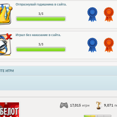
Отпразнувай годишнина в сайта.
3/3
Играл без наказание в сайта.
3/3
ТЕ ИГРИ
17,015
игри
9,071
п