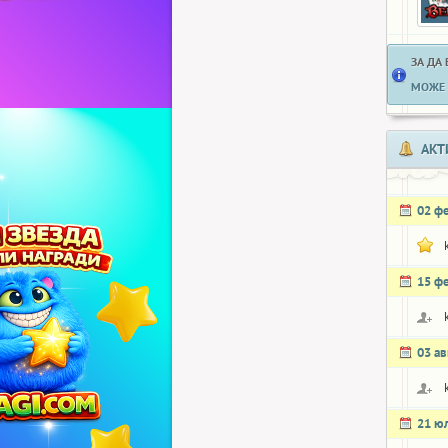
ЗА ДА
МОЖЕ 
АКТ
02 ф
15 ф
03 ав
21 ю