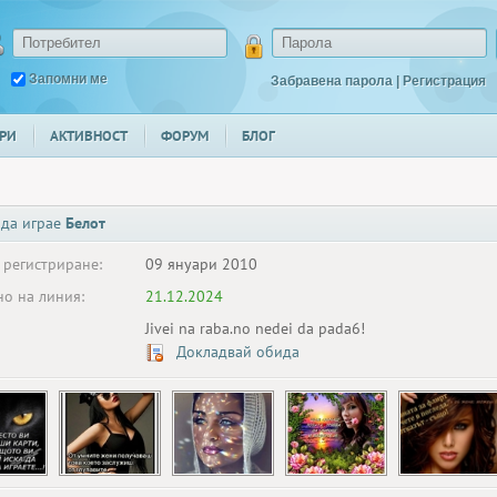
Запомни ме
Забравена парола
|
Регистрация
РИ
АКТИВНОСТ
ФОРУМ
БЛОГ
 да играе
Белот
 регистриране:
09 януари 2010
о на линия:
21.12.2024
Jivei na raba.no nedei da pada6!
Докладвай обида