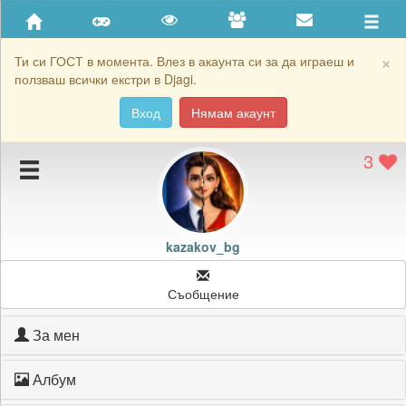
Приятели
Хронология на игри
×
Ти си ГОСТ в момента. Влез в акаунта си за да играеш и
ползваш всички екстри в Djagi.
Активност
Вход
Нямам акаунт
Постижения
3
Подаръците на kazakov_bg
Картичките на kazakov_bg
Блокирай kazakov_bg
kazakov_bg
Съобщение
За мен
Албум