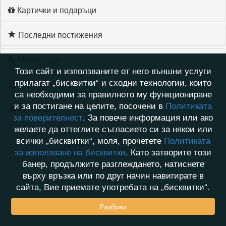
Картички и подаръци
Последни постижения
Моите игри
Този сайт и използваните от него външни услуги
прилагат „бисквитки“ и сходни технологии, които
Хронология на игри
са необходими за правилното му функциониране
и за постигане на целите, посочени в
Политиката
Активност
за поверителност
. За повече информация или ако
желаете да оттеглите съгласието си за някои или
всички „бисквитки“, моля, прочетете
Политиката
за използване на бисквитки
. Като затворите този
банер, продължите разглеждането, натиснете
върху връзка или по друг начин навигирате в
сайта, Вие приемате употребата на „бисквитки“.
Разбрах