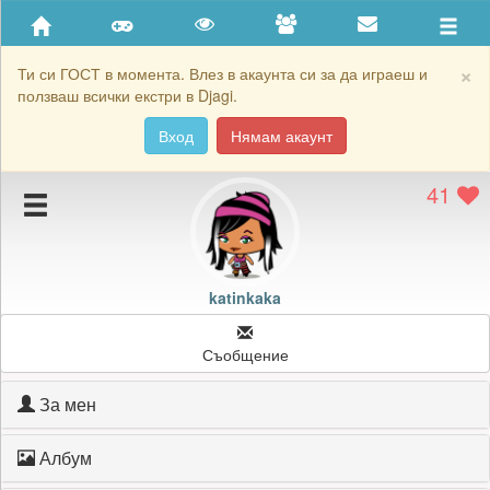
Приятели
Хронология на игри
×
Ти си ГОСТ в момента. Влез в акаунта си за да играеш и
ползваш всички екстри в Djagi.
Активност
Вход
Нямам акаунт
Постижения
41
Подаръците на katinkaka
Картичките на katinkaka
Блокирай katinkaka
katinkaka
Съобщение
За мен
Албум