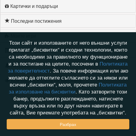
Картички и подаръци
Последни постижения
Моите игри
Този сайт и използваните от него външни услуги
прилагат „бисквитки“ и сходни технологии, които
Хронология на игри
са необходими за правилното му функциониране
и за постигане на целите, посочени в
Политиката
Активност
за поверителност
. За повече информация или ако
желаете да оттеглите съгласието си за някои или
Кой видя профила на katinkaka
всички „бисквитки“, моля, прочетете
Политиката
за използване на бисквитки
. Като затворите този
банер, продължите разглеждането, натиснете
върху връзка или по друг начин навигирате в
сайта, Вие приемате употребата на „бисквитки“.
Разбрах