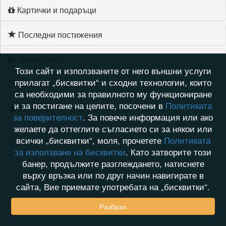
Картички и подаръци
Последни постижения
Моите игри
Този сайт и използваните от него външни услуги
прилагат „бисквитки“ и сходни технологии, които
Хронология на игри
са необходими за правилното му функциониране
и за постигане на целите, посочени в
Политиката
Активност
за поверителност
. За повече информация или ако
желаете да оттеглите съгласието си за някои или
всички „бисквитки“, моля, прочетете
Политиката
за използване на бисквитки
. Като затворите този
банер, продължите разглеждането, натиснете
върху връзка или по друг начин навигирате в
сайта, Вие приемате употребата на „бисквитки“.
Разбрах