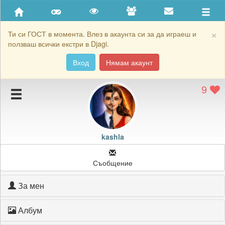
Приятели
Хронология на игри
×
Ти си ГОСТ в момента. Влез в акаунта си за да играеш и
ползваш всички екстри в Djagi.
Активност
Вход
Нямам акаунт
Постижения
9
Подаръците на kashla
Картичките на kashla
Блокирай kashla
kashla
Съобщение
За мен
Албум