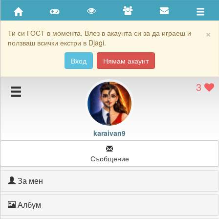
Приятели
Хронология на игри
×
Ти си ГОСТ в момента. Влез в акаунта си за да играеш и
ползваш всички екстри в Djagi.
Активност
Вход
Нямам акаунт
Постижения
3
Подаръците на karaivan9
Картичките на karaivan9
Блокирай karaivan9
karaivan9
Съобщение
За мен
Албум