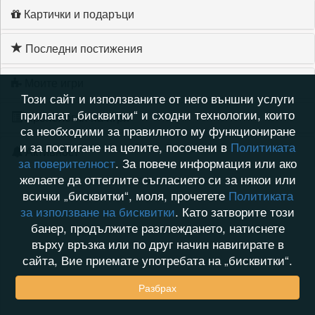
Картички и подаръци
Последни постижения
Моите игри
Този сайт и използваните от него външни услуги
прилагат „бисквитки“ и сходни технологии, които
Хронология на игри
са необходими за правилното му функциониране
и за постигане на целите, посочени в
Политиката
Активност
за поверителност
. За повече информация или ако
желаете да оттеглите съгласието си за някои или
всички „бисквитки“, моля, прочетете
Политиката
за използване на бисквитки
. Като затворите този
банер, продължите разглеждането, натиснете
върху връзка или по друг начин навигирате в
сайта, Вие приемате употребата на „бисквитки“.
Разбрах