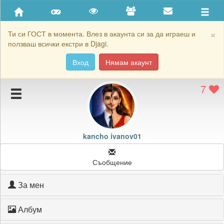
Приятели
Хронология на игри
×
Ти си ГОСТ в момента. Влез в акаунта си за да играеш и
ползваш всички екстри в Djagi.
Активност
Вход
Нямам акаунт
Постижения
7
Подаръците на kancho ivanov01
Картичките на kancho ivanov01
Блокирай kancho ivanov01
kancho ivanov01
Съобщение
За мен
Албум