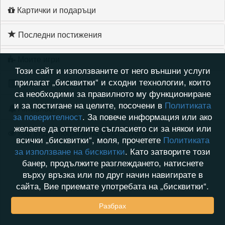
Картички и подаръци
Последни постижения
Моите игри
Този сайт и използваните от него външни услуги
прилагат „бисквитки“ и сходни технологии, които
Хронология на игри
са необходими за правилното му функциониране
и за постигане на целите, посочени в
Политиката
Активност
за поверителност
. За повече информация или ако
желаете да оттеглите съгласието си за някои или
Кой видя профила на kancho ivanov01
всички „бисквитки“, моля, прочетете
Политиката
за използване на бисквитки
. Като затворите този
банер, продължите разглеждането, натиснете
върху връзка или по друг начин навигирате в
сайта, Вие приемате употребата на „бисквитки“.
Разбрах