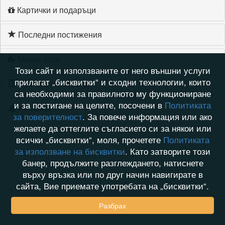
Картички и подаръци
Последни постижения
Моите игри
Този сайт и използваните от него външни услуги
прилагат „бисквитки“ и сходни технологии, които
Хронология на игри
са необходими за правилното му функциониране
и за постигане на целите, посочени в
Политиката
Активност
за поверителност
. За повече информация или ако
желаете да оттеглите съгласието си за някои или
всички „бисквитки“, моля, прочетете
Политиката
за използване на бисквитки
. Като затворите този
банер, продължите разглеждането, натиснете
върху връзка или по друг начин навигирате в
сайта, Вие приемате употребата на „бисквитки“.
Разбрах