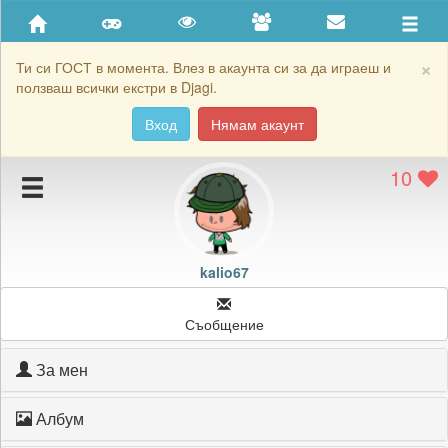
Приятели
Хронология на игри
×
Ти си ГОСТ в момента. Влез в акаунта си за да играеш и
ползваш всички екстри в Djagi.
Активност
Вход
Нямам акаунт
Постижения
10
Подаръците на kalio67
Картичките на kalio67
Блокирай kalio67
kalio67
Съобщение
За мен
Албум