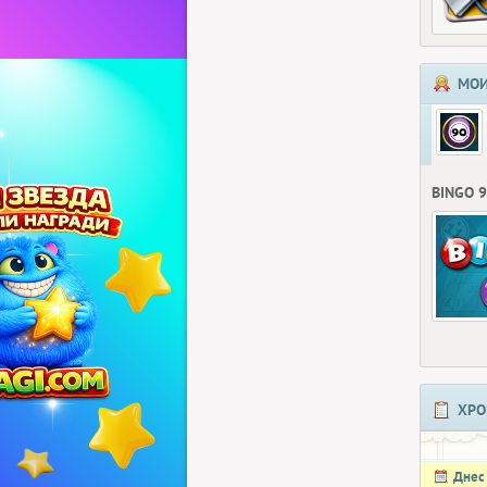
МОИ
BINGO 
ХРО
Днес