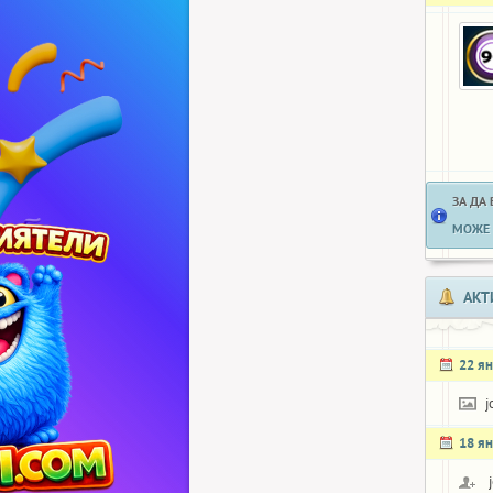
ЗА ДА
МОЖЕ 
АКТ
22 я
j
18 я