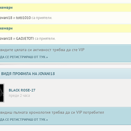
екември
jovani18
и
totti1010
са приятели.
екември
jovani18
и
GADJETOTI
са приятели.
 видите цялата си активност трябва да сте VIP
ДА СЕ РЕГИСТРИРАШ ОТ ТУК »
 ВИДЯ ПРОФИЛА НА JOVANI18
BLACK ROSE-27
преди 2 часа
 видиш пълната хронология трябва да си VIP потребител
ДА СЕ РЕГИСТРИРАШ ОТ ТУК »