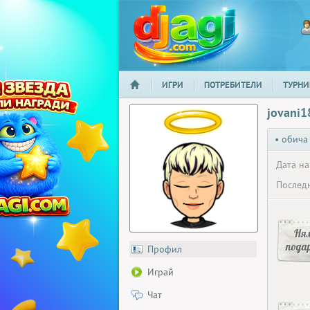
ИГРИ
ПОТРЕБИТЕЛИ
ТУРНИ
НАЧАЛО
djagi.com
jovani1
• обича
Дата на
Последн
Ня
пода
Профил
Играй
Чат