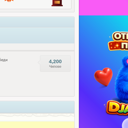
беди
4,200
Чипове