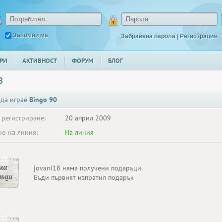
Запомни ме
Забравена парола
|
Регистрация
РИ
АКТИВНОСТ
ФОРУМ
БЛОГ
8
 да играе
Bingo 90
 регистриране:
20 април 2009
о на линия:
На линия
ма
jovani18 няма получени подаръци
ръци
Бъди първият изпратил подарък