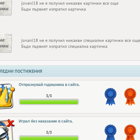
ма
jovani18 не е получил никакви картички все още
ички
Бъди първият изпратил картичка
ма
jovani18 не е получил никакви специални картички все ощ
ички
Бъди първият изпратил специална картичка
ЛЕДНИ ПОСТИЖЕНИЯ
Отпразнувай годишнина в сайта.
3/3
Играл без наказание в сайта.
3/3