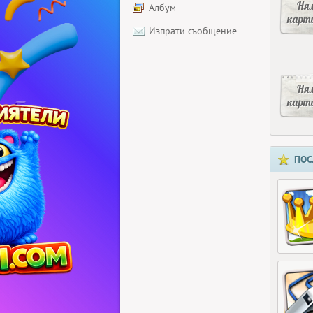
Ня
Албум
карт
Изпрати съобщение
Ня
карт
ПОС