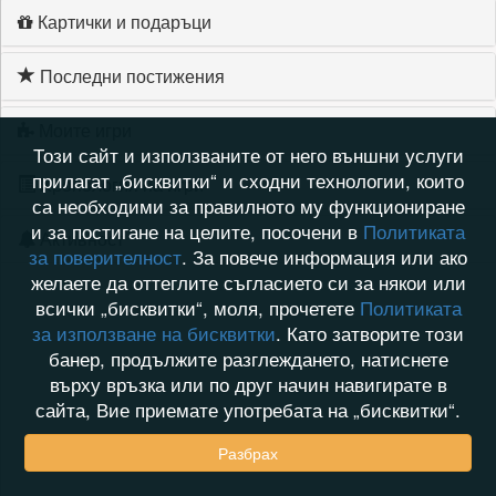
Картички и подаръци
Последни постижения
Моите игри
Този сайт и използваните от него външни услуги
прилагат „бисквитки“ и сходни технологии, които
Хронология на игри
са необходими за правилното му функциониране
и за постигане на целите, посочени в
Политиката
Активност
за поверителност
. За повече информация или ако
желаете да оттеглите съгласието си за някои или
всички „бисквитки“, моля, прочетете
Политиката
за използване на бисквитки
. Като затворите този
банер, продължите разглеждането, натиснете
върху връзка или по друг начин навигирате в
сайта, Вие приемате употребата на „бисквитки“.
Разбрах