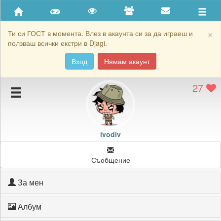
Приятели
Хронология на игри
×
Ти си ГОСТ в момента. Влез в акаунта си за да играеш и
ползваш всички екстри в Djagi.
Активност
Вход
Нямам акаунт
Постижения
27
Подаръците на ivodiv
Картичките на ivodiv
Блокирай ivodiv
ivodiv
Съобщение
За мен
Албум