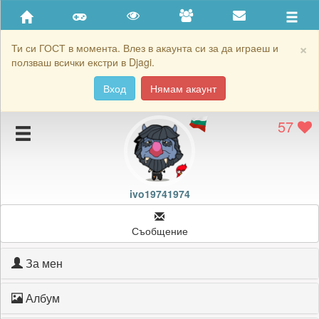
Приятели
Хронология на игри
×
Ти си ГОСТ в момента. Влез в акаунта си за да играеш и
ползваш всички екстри в Djagi.
Активност
Вход
Нямам акаунт
Постижения
57
Подаръците на ivo19741974
Картичките на ivo19741974
Блокирай ivo19741974
ivo19741974
Съобщение
За мен
Албум