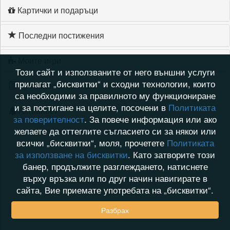
Картички и подаръци
Последни постижения
Моите игри
Този сайт и използваните от него външни услуги
прилагат „бисквитки“ и сходни технологии, които
Хронология на игри
са необходими за правилното му функциониране
и за постигане на целите, посочени в
Политиката
Активност
за поверителност
. За повече информация или ако
желаете да оттеглите съгласието си за някои или
всички „бисквитки“, моля, прочетете
Политиката
за използване на бисквитки
. Като затворите този
банер, продължите разглеждането, натиснете
върху връзка или по друг начин навигирате в
сайта, Вие приемате употребата на „бисквитки“.
Разбрах