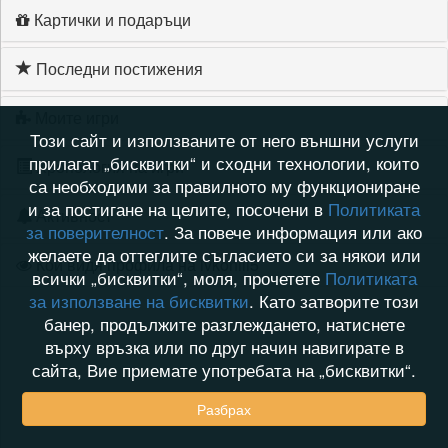
Картички и подаръци
Последни постижения
Моите игри
Този сайт и използваните от него външни услуги
прилагат „бисквитки“ и сходни технологии, които
Хронология на игри
са необходими за правилното му функциониране
и за постигане на целите, посочени в
Политиката
Активност
за поверителност
. За повече информация или ако
желаете да оттеглите съгласието си за някои или
Кой видя профила на ivkoniii5
всички „бисквитки“, моля, прочетете
Политиката
за използване на бисквитки
. Като затворите този
банер, продължите разглеждането, натиснете
върху връзка или по друг начин навигирате в
сайта, Вие приемате употребата на „бисквитки“.
Разбрах