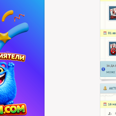
01 ав
ЗА ДА
МОЖЕ 
АКТ
16 м