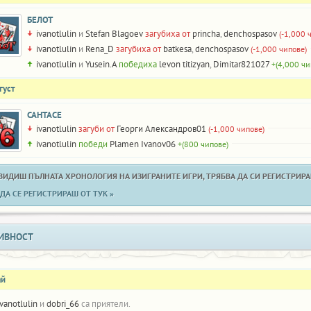
БЕЛОТ
ivanotlulin
и
Stefan Blagoev
загубиха от
princha
,
denchospasov
(-1,000 
ivanotlulin
и
Rena_D
загубиха от
batkesa
,
denchospasov
(-1,000 чипове)
ivanotlulin
и
Yusein.A
победиха
levon titizyan
,
Dimitar821027
+(4,000 чи
густ
САНТАСЕ
ivanotlulin
загуби от
Георги Александров01
(-1,000 чипове)
ivanotlulin
победи
Plamen Ivanov06
+(800 чипове)
 ВИДИШ ПЪЛНАТА ХРОНОЛОГИЯ НА ИЗИГРАНИТЕ ИГРИ, ТРЯБВА ДА СИ РЕГИСТРИРАН
ДА СЕ РЕГИСТРИРАШ ОТ ТУК »
ИВНОСТ
ай
ivanotlulin
и
dobri_66
са приятели.