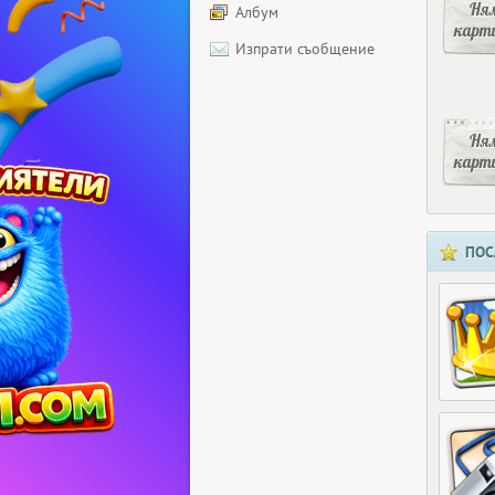
Ня
Албум
карт
Изпрати съобщение
Ня
карт
ПОС