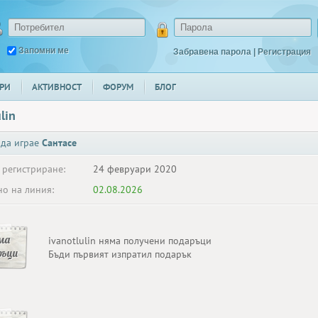
Запомни ме
Забравена парола
|
Регистрация
РИ
АКТИВНОСТ
ФОРУМ
БЛОГ
lin
 да играе
Сантасе
 регистриране:
24 февруари 2020
о на линия:
02.08.2026
ма
ivanotlulin няма получени подаръци
ръци
Бъди първият изпратил подарък