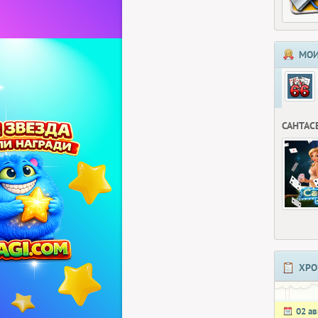
МОИ
САНТАС
ХРО
02 ав