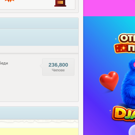
беди
236,800
Чипове