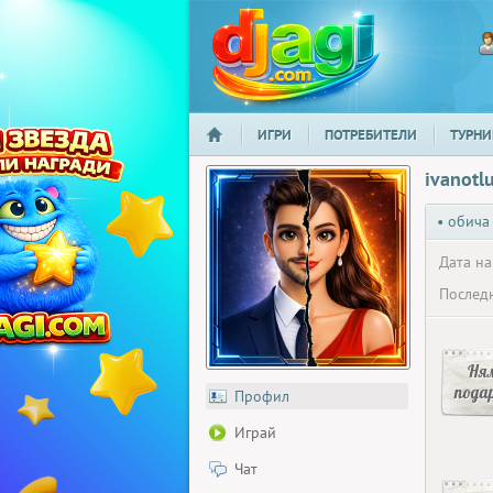
ИГРИ
ПОТРЕБИТЕЛИ
ТУРНИ
НАЧАЛО
djagi.com
ivanotlu
• обича
Дата на
Последн
Ня
пода
Профил
Играй
Чат