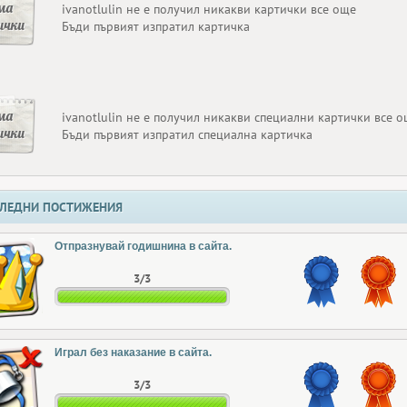
ма
ivanotlulin не е получил никакви картички все още
ички
Бъди първият изпратил картичка
ма
ivanotlulin не е получил никакви специални картички все 
ички
Бъди първият изпратил специална картичка
ЛЕДНИ ПОСТИЖЕНИЯ
Отпразнувай годишнина в сайта.
3/3
Играл без наказание в сайта.
3/3