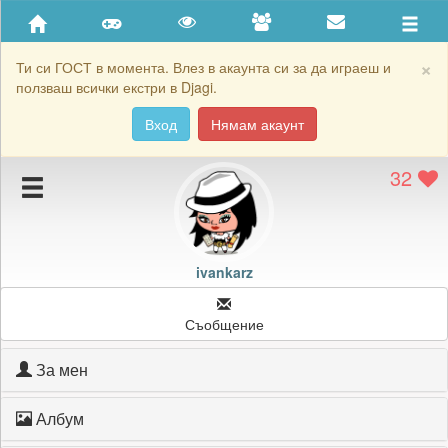
Приятели
Хронология на игри
×
Ти си ГОСТ в момента. Влез в акаунта си за да играеш и
ползваш всички екстри в Djagi.
Активност
Вход
Нямам акаунт
Постижения
32
Подаръците на ivankarz
Картичките на ivankarz
Блокирай ivankarz
ivankarz
Съобщение
За мен
Албум