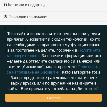
Картички и подаръци
Последни постижения
Моите игри
Този сайт и използваните от него външни услуги
прилагат „бисквитки“ и сходни технологии, които
Хронология на игри
са необходими за правилното му функциониране
и за постигане на целите, посочени в
Политиката
Активност
за поверителност
. За повече информация или ако
желаете да оттеглите съгласието си за някои или
всички „бисквитки“, моля, прочетете
Политиката
за използване на бисквитки
. Като затворите този
банер, продължите разглеждането, натиснете
върху връзка или по друг начин навигирате в
сайта, Вие приемате употребата на „бисквитки“.
Разбрах