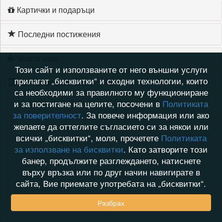
Картички и подаръци
Последни постижения
Моите игри
Този сайт и използваните от него външни услуги
прилагат „бисквитки“ и сходни технологии, които
Хронология на игри
са необходими за правилното му функциониране
и за постигане на целите, посочени в
Политиката
за поверителност
. За повече информация или ако
желаете да оттеглите съгласието си за някои или
всички „бисквитки“, моля, прочетете
Политиката
за използване на бисквитки
. Като затворите този
банер, продължите разглеждането, натиснете
върху връзка или по друг начин навигирате в
сайта, Вие приемате употребата на „бисквитки“.
Разбрах