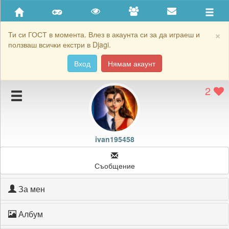
Приятели
Хронология на игри
×
Ти си ГОСТ в момента. Влез в акаунта си за да играеш и
ползваш всички екстри в Djagi.
Активност
Вход
Нямам акаунт
Постижения
2
Подаръците на ivan195458
Картичките на ivan195458
Блокирай ivan195458
ivan195458
Съобщение
За мен
Албум