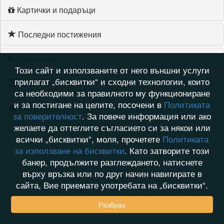
Картички и подаръци
Последни постижения
Моите игри
Този сайт и използваните от него външни услуги
прилагат „бисквитки“ и сходни технологии, които
Хронология на игри
са необходими за правилното му функциониране
и за постигане на целите, посочени в
Политиката
Активност
за поверителност
. За повече информация или ако
желаете да оттеглите съгласието си за някои или
всички „бисквитки“, моля, прочетете
Политиката
за използване на бисквитки
. Като затворите този
банер, продължите разглеждането, натиснете
върху връзка или по друг начин навигирате в
сайта, Вие приемате употребата на „бисквитки“.
Разбрах