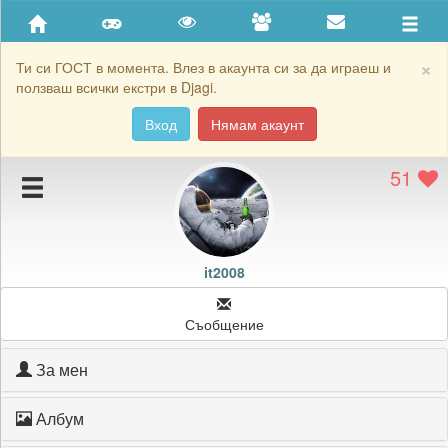
Приятели
Хронология на игри
×
Ти си ГОСТ в момента. Влез в акаунта си за да играеш и
ползваш всички екстри в Djagi.
Активност
Вход
Нямам акаунт
Постижения
51
Подаръците на it2008
Картичките на it2008
Блокирай it2008
it2008
Съобщение
За мен
Албум