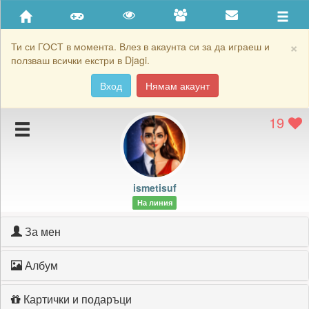
Приятели
Хронология на игри
×
Ти си ГОСТ в момента. Влез в акаунта си за да играеш и
ползваш всички екстри в Djagi.
Активност
Вход
Нямам акаунт
Постижения
19
Подаръците на ismetisuf
Картичките на ismetisuf
Блокирай ismetisuf
ismetisuf
На линия
За мен
Албум
Картички и подаръци