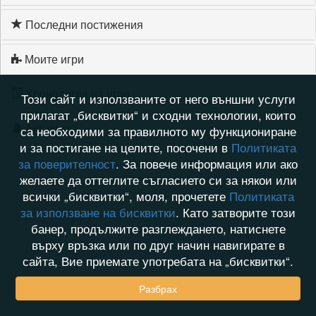
Последни постижения
Моите игри
Хронология на игри
Този сайт и използваните от него външни услуги
прилагат „бисквитки“ и сходни технологии, които
Активност
са необходими за правилното му функциониране
и за постигане на целите, посочени в
Политиката
за поверителност
. За повече информация или ако
желаете да оттеглите съгласието си за някои или
всички „бисквитки“, моля, прочетете
Политиката
за използване на бисквитки
. Като затворите този
банер, продължите разглеждането, натиснете
върху връзка или по друг начин навигирате в
сайта, Вие приемате употребата на „бисквитки“.
Разбрах