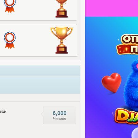
еди
6,000
Чипове