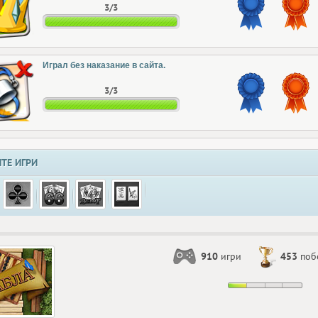
3/3
Играл без наказание в сайта.
3/3
ТЕ ИГРИ
910
игри
453
поб