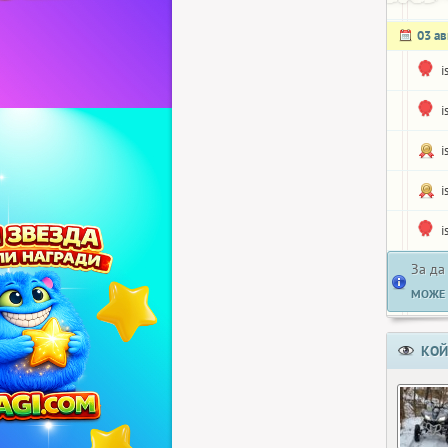
03 ав
i
i
i
i
i
За да
МОЖЕ 
КОЙ