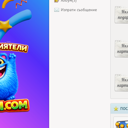
Албум(3)
Изпрати съобщение
Ня
пода
Ня
карт
Ня
карт
ПОС