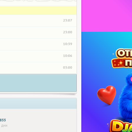
23:07
23:00
10:39
10:06
03:00
_855
 дни