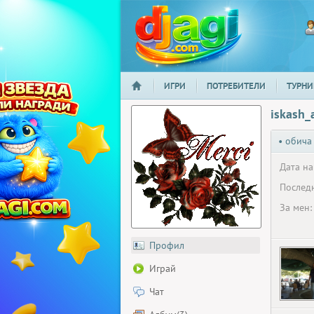
ИГРИ
ПОТРЕБИТЕЛИ
ТУРНИ
НАЧАЛО
djagi.com
iskash
• обича
Дата на
Последн
За мен:
Профил
Играй
Чат