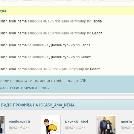
густ
skash_ama_nema
завърши на 175 позиция на турнир по
Табла
skash_ama_nema
завърши на 158 позиция на турнир по
Белот
skash_ama_nema
се записа на
Дневен турнир
по
Табла
skash_ama_nema
се записа на
Дневен турнир
по
Белот
skash_ama_nema
завърши на 62 позиция на турнир по
Белот
 видите цялата си активност трябва да сте VIP
ДА СЕ РЕГИСТРИРАШ ОТ ТУК »
 ВИДЯ ПРОФИЛА НА ISKASH_AMA_NEMA
vladislavKLR
Neven81 Marinov
martin
преди 4 дни
преди 5 дни
преди 5