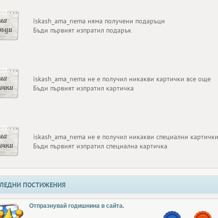
ма
iskash_ama_nema няма получени подаръци
ръци
Бъди първият изпратил подарък
ма
iskash_ama_nema не е получил никакви картички все още
ички
Бъди първият изпратил картичка
ма
iskash_ama_nema не е получил никакви специални картички
ички
Бъди първият изпратил специална картичка
ЛЕДНИ ПОСТИЖЕНИЯ
Отпразнувай годишнина в сайта.