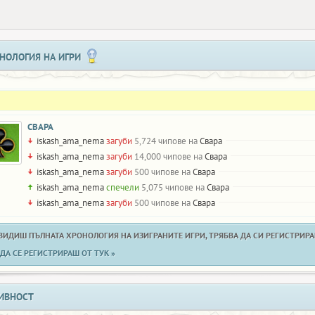
НОЛОГИЯ НА ИГРИ
СВАРА
iskash_ama_nema
загуби
5,724 чипове на
Свара
iskash_ama_nema
загуби
14,000 чипове на
Свара
iskash_ama_nema
загуби
500 чипове на
Свара
iskash_ama_nema
спечели
5,075 чипове на
Свара
iskash_ama_nema
загуби
500 чипове на
Свара
 ВИДИШ ПЪЛНАТА ХРОНОЛОГИЯ НА ИЗИГРАНИТЕ ИГРИ, ТРЯБВА ДА СИ РЕГИСТРИРАН
ДА СЕ РЕГИСТРИРАШ ОТ ТУК »
ИВНОСТ