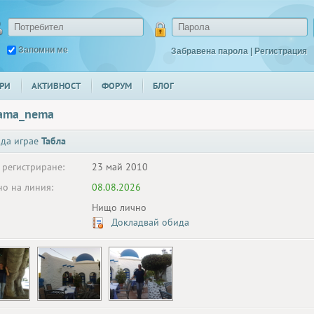
Запомни ме
Забравена парола
|
Регистрация
РИ
АКТИВНОСТ
ФОРУМ
БЛОГ
_ama_nema
 да играе
Табла
 регистриране:
23 май 2010
о на линия:
08.08.2026
Нищо лично
Докладвай обида