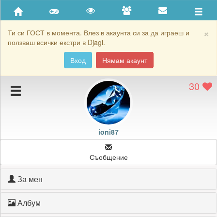
Приятели
Хронология на игри
×
Ти си ГОСТ в момента. Влез в акаунта си за да играеш и
ползваш всички екстри в Djagi.
Активност
Вход
Нямам акаунт
Постижения
30
Подаръците на ioni87
Картичките на ioni87
Блокирай ioni87
ioni87
Съобщение
За мен
Албум