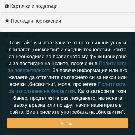
Картички и подаръци
Последни постижения
Моите игри
Този сайт и използваните от него външни услуги
прилагат „бисквитки“ и сходни технологии, които
Хронология на игри
са необходими за правилното му функциониране
и за постигане на целите, посочени в
Политиката
Активност
за поверителност
. За повече информация или ако
желаете да оттеглите съгласието си за някои или
всички „бисквитки“, моля, прочетете
Политиката
за използване на бисквитки
. Като затворите този
банер, продължите разглеждането, натиснете
върху връзка или по друг начин навигирате в
сайта, Вие приемате употребата на „бисквитки“.
Разбрах