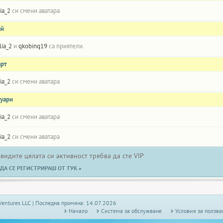
lia_2
си смени аватара
ай
ilia_2
и
qkobinq19
са приятели.
арт
lia_2
си смени аватара
нуари
lia_2
си смени аватара
lia_2
си смени аватара
 видите цялата си активност трябва да сте VIP
ДА СЕ РЕГИСТРИРАШ ОТ ТУК »
Ventures LLC | Последна промяна: 14.07.2026
Начало
Системa за обслужване
Условия за ползва