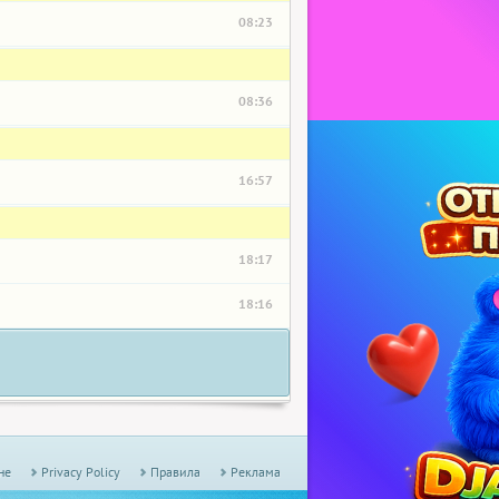
08:23
08:36
16:57
18:17
18:16
не
Privacy Policy
Правила
Реклама