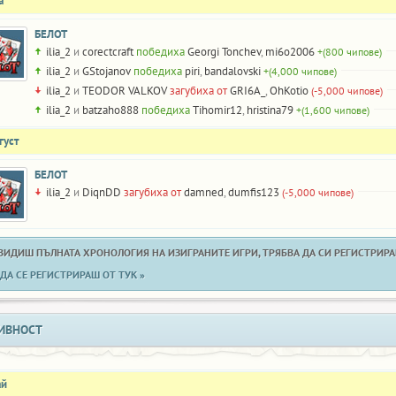
а
БЕЛОТ
ilia_2
и
corectcraft
победиха
Georgi Tonchev
,
mi6o2006
+(800 чипове)
ilia_2
и
GStojanov
победиха
piri
,
bandalovski
+(4,000 чипове)
ilia_2
и
TEODOR VALKOV
загубиха от
GRI6A_
,
OhKotio
(-5,000 чипове)
ilia_2
и
batzaho888
победиха
Tihomir12
,
hristina79
+(1,600 чипове)
густ
БЕЛОТ
ilia_2
и
DiqnDD
загубиха от
damned
,
dumfis123
(-5,000 чипове)
 ВИДИШ ПЪЛНАТА ХРОНОЛОГИЯ НА ИЗИГРАНИТЕ ИГРИ, ТРЯБВА ДА СИ РЕГИСТРИРАН
ДА СЕ РЕГИСТРИРАШ ОТ ТУК »
ИВНОСТ
ай