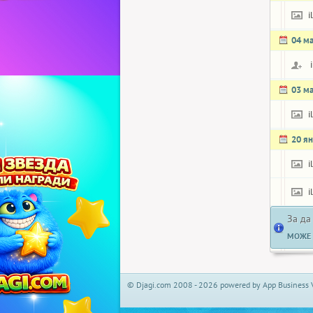
i
04 м
03 м
i
20 я
i
i
За да
МОЖЕ 
© Djagi.com 2008 - 2026 powered by App Business 