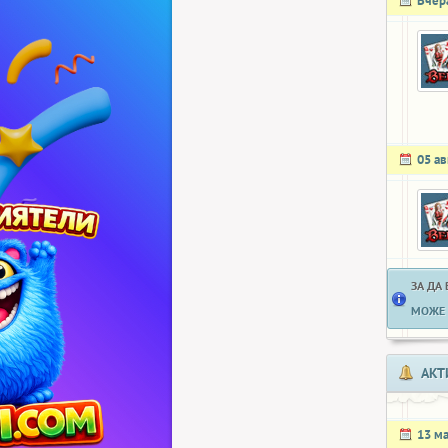
Вчер
05 ав
ЗА ДА
МОЖЕ 
АКТ
13 м