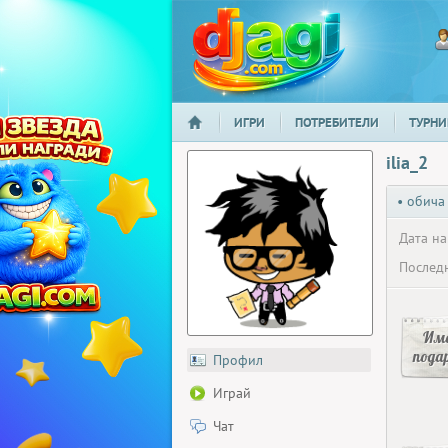
ИГРИ
ПОТРЕБИТЕЛИ
ТУРНИ
НАЧАЛО
djagi.com
ilia_2
• обича
Дата на
Последн
Има
пода
Профил
Играй
Чат