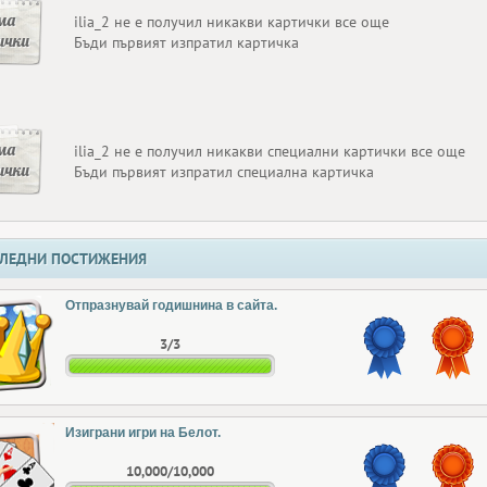
ма
ilia_2 не е получил никакви картички все още
ички
Бъди първият изпратил картичка
ма
ilia_2 не е получил никакви специални картички все още
ички
Бъди първият изпратил специална картичка
ЛЕДНИ ПОСТИЖЕНИЯ
Отпразнувай годишнина в сайта.
3/3
Изиграни игри на Белот.
10,000/10,000