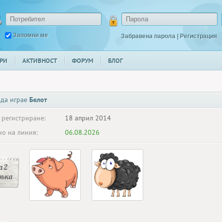
Запомни ме
Забравена парола
|
Регистрация
РИ
АКТИВНОСТ
ФОРУМ
БЛОГ
 да играе
Белот
 регистриране:
18 април 2014
о на линия:
06.08.2026
 2
ръка