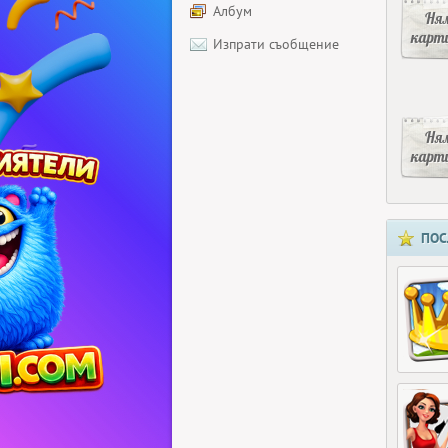
Албум
Ня
карт
Изпрати съобщение
Ня
карт
ПОС