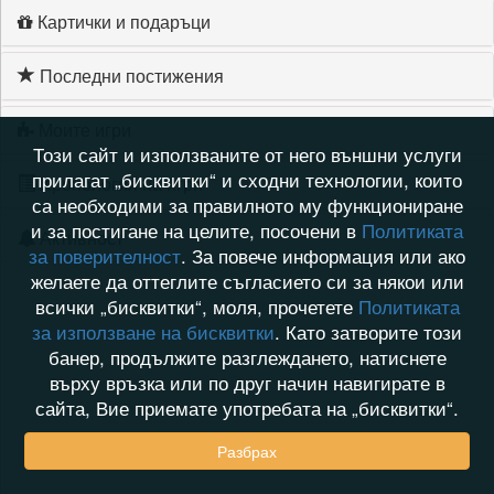
Картички и подаръци
Последни постижения
Моите игри
Този сайт и използваните от него външни услуги
прилагат „бисквитки“ и сходни технологии, които
Хронология на игри
са необходими за правилното му функциониране
и за постигане на целите, посочени в
Политиката
Активност
за поверителност
. За повече информация или ако
желаете да оттеглите съгласието си за някои или
всички „бисквитки“, моля, прочетете
Политиката
за използване на бисквитки
. Като затворите този
банер, продължите разглеждането, натиснете
върху връзка или по друг начин навигирате в
сайта, Вие приемате употребата на „бисквитки“.
Разбрах