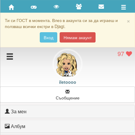
Приятели
Хронология на игри
×
Ти си ГОСТ в момента. Влез в акаунта си за да играеш и
ползваш всички екстри в Djagi.
Активност
Вход
Нямам акаунт
Постижения
97
Подаръците на iletoooo
Картичките на iletoooo
Блокирай iletoooo
iletoooo
Съобщение
За мен
Албум