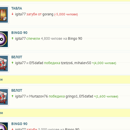
ТАБЛА
igita77
загуби от
gorang
(-5,000 чипове)
BINGO 90
igita77
спечели
4,800 чипове на
Bingo 90
БЕЛОТ
igita77
и
Ef5dafad
победиха
tzetzo6
,
mihalev50
+(4,000 чипове)
ли
БЕЛОТ
igita77
и
Murtazov76
победиха
gringo1
,
Ef5dafad
+(1,600 чипове)
ли
BINGO 90
igita77
загуби
3,000 чипове на
Bingo 90