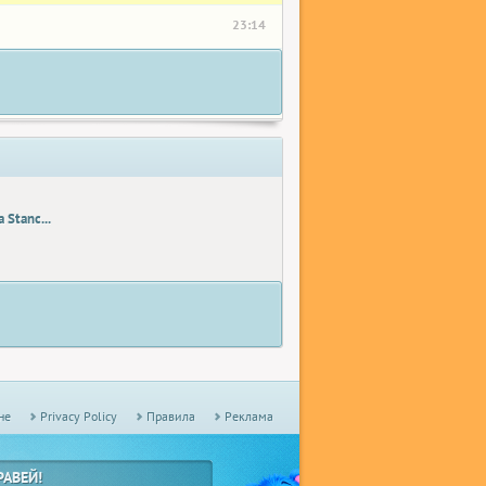
23:14
Rumiana Stanceva
не
Privacy Policy
Правила
Реклама
РАВЕЙ!