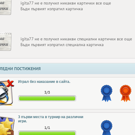
ма
igita77 не е получил никакви картички все още
ички
Бъди първият изпратил картичка
ма
igita77 не е получил никакви специални картички все още
ички
Бъди първият изпратил специална картичка
ЛЕДНИ ПОСТИЖЕНИЯ
Играл без наказание в сайта.
3/3
3 първи места в турнир на различни
игри.
1/1