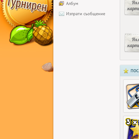
Ня
Албум
карт
Изпрати съобщение
Ня
карт
ПОС