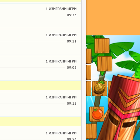
1 ИЗИГРАНИ ИГРИ
09:23
1 ИЗИГРАНИ ИГРИ
09:11
1 ИЗИГРАНИ ИГРИ
09:02
1 ИЗИГРАНИ ИГРИ
09:12
1 ИЗИГРАНИ ИГРИ
09:54