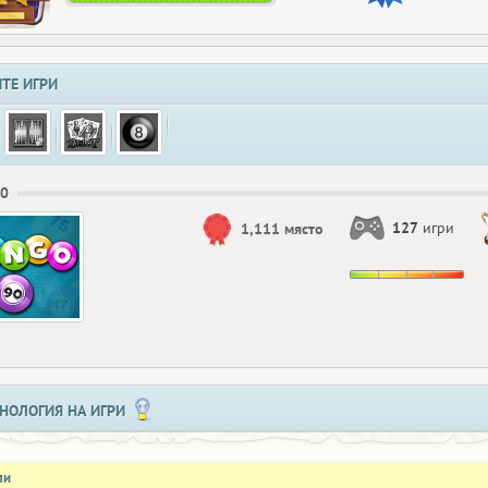
ТЕ ИГРИ
90
127
игри
1,111 място
НОЛОГИЯ НА ИГРИ
ли