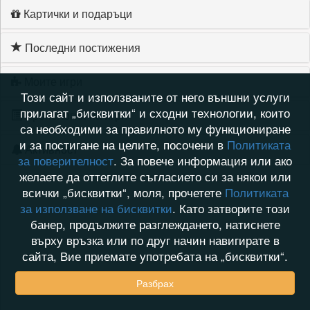
Картички и подаръци
Последни постижения
Моите игри
Този сайт и използваните от него външни услуги
прилагат „бисквитки“ и сходни технологии, които
Хронология на игри
са необходими за правилното му функциониране
и за постигане на целите, посочени в
Политиката
Активност
за поверителност
. За повече информация или ако
желаете да оттеглите съгласието си за някои или
всички „бисквитки“, моля, прочетете
Политиката
за използване на бисквитки
. Като затворите този
банер, продължите разглеждането, натиснете
върху връзка или по друг начин навигирате в
сайта, Вие приемате употребата на „бисквитки“.
Разбрах