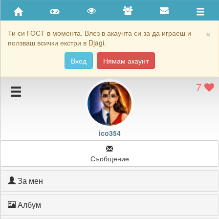
Приятели
Хронология на игри
×
Ти си ГОСТ в момента. Влез в акаунта си за да играеш и
ползваш всички екстри в Djagi.
Активност
Вход
Нямам акаунт
Постижения
7
Подаръците на ico354
Картичките на ico354
Блокирай ico354
ico354
Съобщение
За мен
Албум