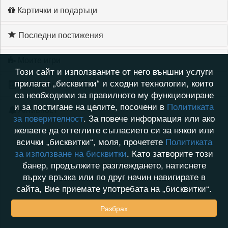
Картички и подаръци
Последни постижения
Моите игри
Този сайт и използваните от него външни услуги
прилагат „бисквитки“ и сходни технологии, които
Хронология на игри
са необходими за правилното му функциониране
и за постигане на целите, посочени в
Политиката
Активност
за поверителност
. За повече информация или ако
желаете да оттеглите съгласието си за някои или
всички „бисквитки“, моля, прочетете
Политиката
за използване на бисквитки
. Като затворите този
банер, продължите разглеждането, натиснете
върху връзка или по друг начин навигирате в
сайта, Вие приемате употребата на „бисквитки“.
Разбрах