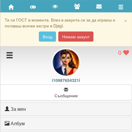
Приятели
Хронология на игри
×
Ти си ГОСТ в момента. Влез в акаунта си за да играеш и
ползваш всички екстри в Djagi.
Активност
Вход
Нямам акаунт
Постижения
0
Подаръците на i10987654321i
Картичките на i10987654321i
Блокирай i10987654321i
i10987654321i
Съобщение
За мен
Албум