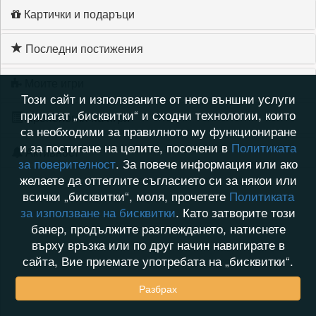
Картички и подаръци
Последни постижения
Моите игри
Този сайт и използваните от него външни услуги
прилагат „бисквитки“ и сходни технологии, които
Хронология на игри
са необходими за правилното му функциониране
и за постигане на целите, посочени в
Политиката
Активност
за поверителност
. За повече информация или ако
желаете да оттеглите съгласието си за някои или
всички „бисквитки“, моля, прочетете
Политиката
за използване на бисквитки
. Като затворите този
банер, продължите разглеждането, натиснете
върху връзка или по друг начин навигирате в
сайта, Вие приемате употребата на „бисквитки“.
Разбрах