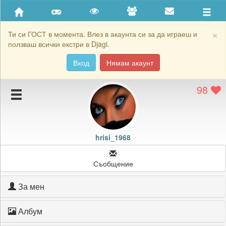
Приятели
Хронология на игри
×
Ти си ГОСТ в момента. Влез в акаунта си за да играеш и
ползваш всички екстри в Djagi.
Активност
Вход
Нямам акаунт
Постижения
98
Подаръците на hrisi_1968
Картичките на hrisi_1968
Блокирай hrisi_1968
hrisi_1968
Съобщение
За мен
Албум