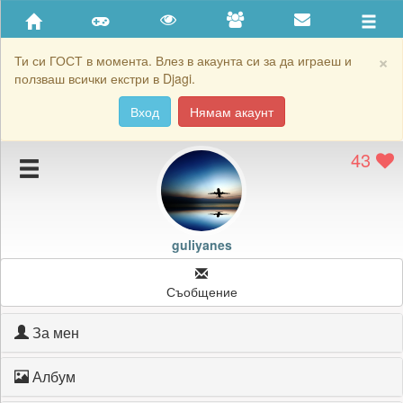
Приятели
Хронология на игри
×
Ти си ГОСТ в момента. Влез в акаунта си за да играеш и
ползваш всички екстри в Djagi.
Активност
Вход
Нямам акаунт
Постижения
43
Подаръците на guliyanes
Картичките на guliyanes
Блокирай guliyanes
guliyanes
Съобщение
За мен
Албум