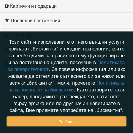
Картички и подаръци
Последни постижения
Моите игри
Този сайт и използваните от него външни услуги
прилагат „бисквитки“ и сходни технологии, които
Хронология на игри
са необходими за правилното му функциониране
и за постигане на целите, посочени в
Политиката
Активност
за поверителност
. За повече информация или ако
желаете да оттеглите съгласието си за някои или
всички „бисквитки“, моля, прочетете
Политиката
за използване на бисквитки
. Като затворите този
банер, продължите разглеждането, натиснете
върху връзка или по друг начин навигирате в
сайта, Вие приемате употребата на „бисквитки“.
Разбрах