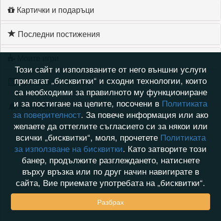
Картички и подаръци
Последни постижения
Моите игри
Този сайт и използваните от него външни услуги
прилагат „бисквитки“ и сходни технологии, които
Хронология на игри
са необходими за правилното му функциониране
и за постигане на целите, посочени в
Политиката
Активност
за поверителност
. За повече информация или ако
желаете да оттеглите съгласието си за някои или
всички „бисквитки“, моля, прочетете
Политиката
за използване на бисквитки
. Като затворите този
банер, продължите разглеждането, натиснете
върху връзка или по друг начин навигирате в
сайта, Вие приемате употребата на „бисквитки“.
Разбрах