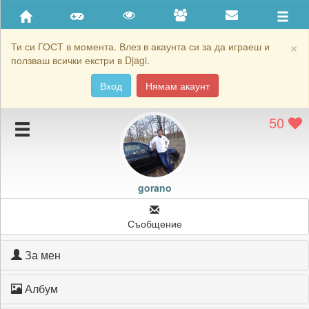
Приятели
Хронология на игри
×
Ти си ГОСТ в момента. Влез в акаунта си за да играеш и
ползваш всички екстри в Djagi.
Активност
Вход
Нямам акаунт
Постижения
50
Подаръците на gorano
Картичките на gorano
Блокирай gorano
gorano
Съобщение
За мен
Албум