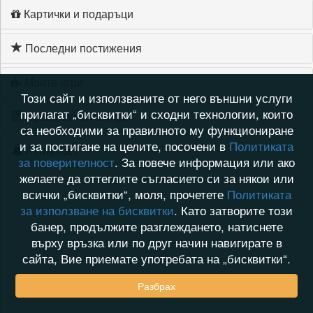
Картички и подаръци
Последни постижения
Моите игри
Този сайт и използваните от него външни услуги
прилагат „бисквитки“ и сходни технологии, които
Хронология на игри
са необходими за правилното му функциониране
и за постигане на целите, посочени в
Политиката
Активност
за поверителност
. За повече информация или ако
желаете да оттеглите съгласието си за някои или
всички „бисквитки“, моля, прочетете
Политиката
за използване на бисквитки
. Като затворите този
банер, продължите разглеждането, натиснете
върху връзка или по друг начин навигирате в
сайта, Вие приемате употребата на „бисквитки“.
Разбрах