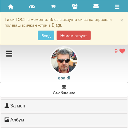
Приятели
Хронология на игри
×
Ти си ГОСТ в момента. Влез в акаунта си за да играеш и
ползваш всички екстри в Djagi.
Активност
Вход
Нямам акаунт
Постижения
9
Подаръците на goaldi
Картичките на goaldi
Блокирай goaldi
goaldi
Съобщение
За мен
Албум