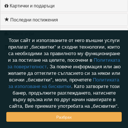
Картички и подаръци
Последни постижения
Моите игри
Този сайт и използваните от него външни услуги
прилагат „бисквитки“ и сходни технологии, които
Хронология на игри
са необходими за правилното му функциониране
и за постигане на целите, посочени в
Политиката
за поверителност
. За повече информация или ако
желаете да оттеглите съгласието си за някои или
всички „бисквитки“, моля, прочетете
Политиката
за използване на бисквитки
. Като затворите този
банер, продължите разглеждането, натиснете
върху връзка или по друг начин навигирате в
сайта, Вие приемате употребата на „бисквитки“.
Разбрах