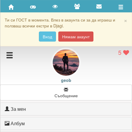
Приятели
Хронология на игри
×
Ти си ГОСТ в момента. Влез в акаунта си за да играеш и
ползваш всички екстри в Djagi.
Активност
Вход
Нямам акаунт
Постижения
5
Подаръците на geob
Картичките на geob
Блокирай geob
geob
Съобщение
За мен
Албум