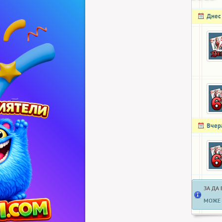
Днес
Вчер
ЗА ДА
МОЖЕ 