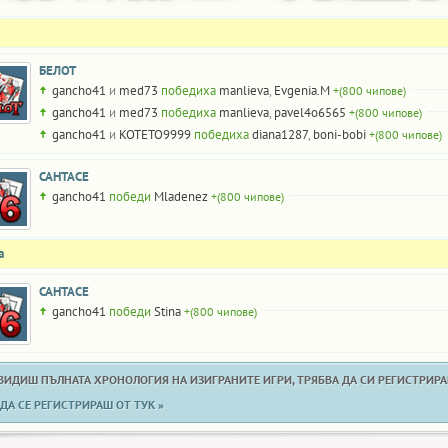
БЕЛОТ
gancho41
и
med73
победиха
manlieva
,
Evgenia.M
+(800 чипове)
gancho41
и
med73
победиха
manlieva
,
pavel4o6565
+(800 чипове)
gancho41
и
KOTETO9999
победиха
diana1287
,
boni-bobi
+(800 чипове)
САНТАСЕ
gancho41
победи
Mladenez
+(800 чипове)
а
САНТАСЕ
gancho41
победи
Stina
+(800 чипове)
 ВИДИШ ПЪЛНАТА ХРОНОЛОГИЯ НА ИЗИГРАНИТЕ ИГРИ, ТРЯБВА ДА СИ РЕГИСТРИРАН
ДА СЕ РЕГИСТРИРАШ ОТ ТУК »