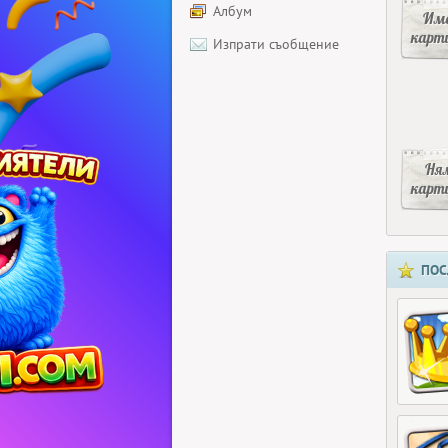
Албум
Има
карт
Изпрати съобщение
Ня
карт
ПОС