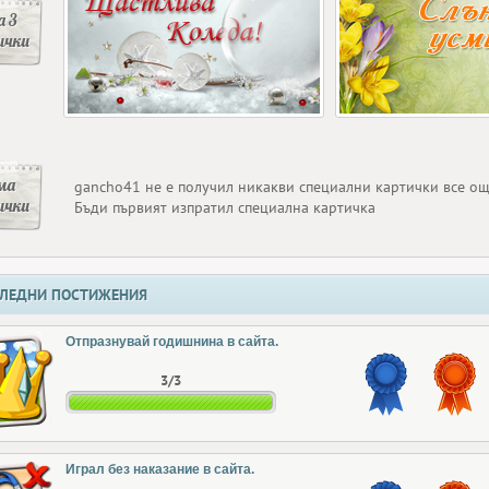
 3
ички
ма
gancho41 не е получил никакви специални картички все о
ички
Бъди първият изпратил специална картичка
ЛЕДНИ ПОСТИЖЕНИЯ
Отпразнувай годишнина в сайта.
3/3
Играл без наказание в сайта.