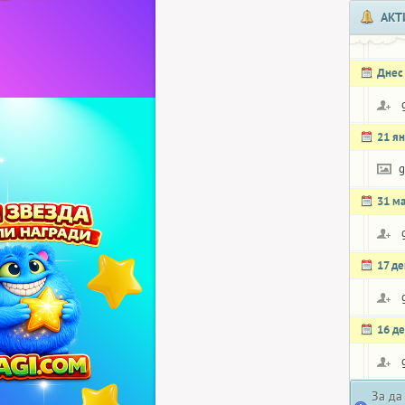
АКТ
Днес
21 я
g
31 м
17 д
16 д
За да