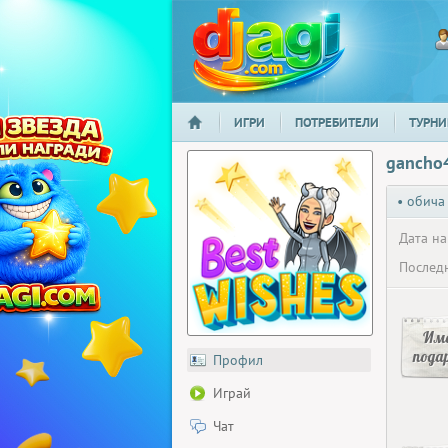
ИГРИ
ПОТРЕБИТЕЛИ
ТУРНИ
НАЧАЛО
djagi.com
gancho
• обича
Дата на
Последн
Има
пода
Профил
Играй
Чат