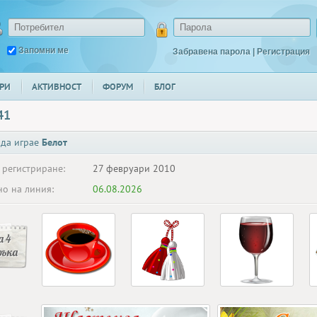
Запомни ме
Забравена парола
|
Регистрация
РИ
АКТИВНОСТ
ФОРУМ
БЛОГ
41
 да играе
Белот
 регистриране:
27 февруари 2010
о на линия:
06.08.2026
 4
ръка