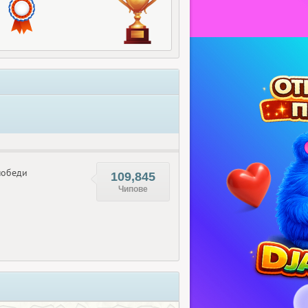
обеди
109,845
Чипове