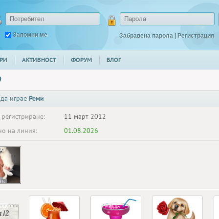
Запомни ме
Забравена парола
|
Регистрация
РИ
АКТИВНОСТ
ФОРУМ
БЛОГ
9
 да играе
Реми
 регистриране:
11 март 2012
о на линия:
01.08.2026
 12