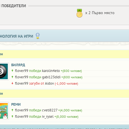
 ПОБЕДИТЕЛИ
x 2 Първо място
НОЛОГИЯ НА ИГРИ
ли
БИЛЯРД
flover99
победи
karolin4eto
+(800 чипове)
flover99
победи
gabi123didi
+(800 чипове)
flover99
загуби от
Aidov
(-1,000 чипове)
ли
РЕМИ
flover99
победи
cveti8227
+(4,000 чипове)
flover99
победи
iv_rysel
+(8,000 чипове)