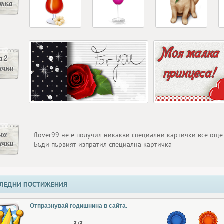
ръка
 2
ички
ма
flover99 не е получил никакви специални картички все още
ички
Бъди първият изпратил специална картичка
ЛЕДНИ ПОСТИЖЕНИЯ
Отпразнувай годишнина в сайта.
3/3