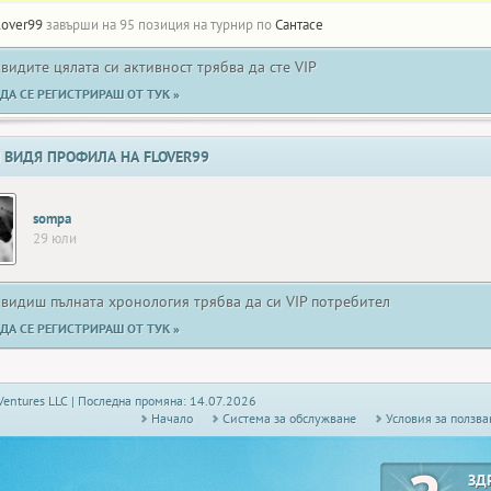
lover99
завърши на 95 позиция на турнир по
Сантасе
 видите цялата си активност трябва да сте VIP
ДА СЕ РЕГИСТРИРАШ ОТ ТУК »
 ВИДЯ ПРОФИЛА НА FLOVER99
sompa
29 юли
 видиш пълната хронология трябва да си VIP потребител
ДА СЕ РЕГИСТРИРАШ ОТ ТУК »
Ventures LLC | Последна промяна: 14.07.2026
Начало
Системa за обслужване
Условия за ползва
ЗД