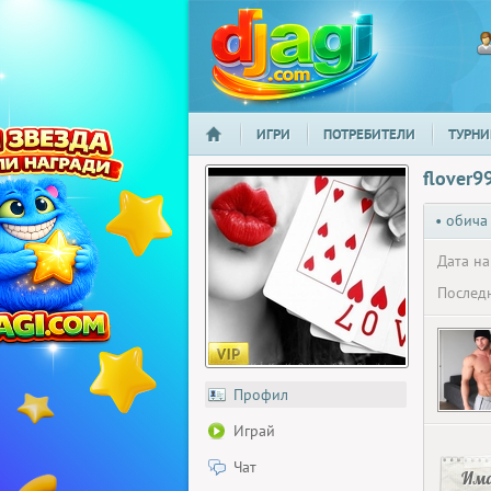
ИГРИ
ПОТРЕБИТЕЛИ
ТУРНИ
НАЧАЛО
djagi.com
flover9
• обича
Дата на
Последн
Профил
Играй
Чат
Има