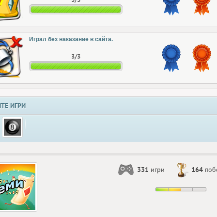
Играл без наказание в сайта.
3/3
ТЕ ИГРИ
331
игри
164
поб