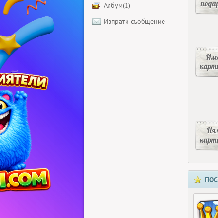
пода
Албум(1)
Изпрати съобщение
Има
карт
Ня
карт
ПОС