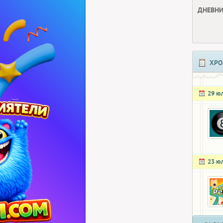
ДНЕВНИ
ХРО
29 ю
23 ю