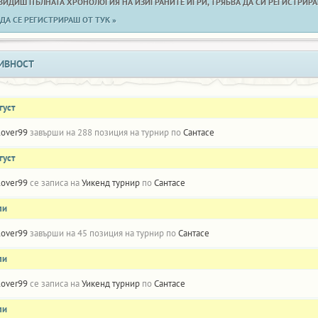
 ВИДИШ ПЪЛНАТА ХРОНОЛОГИЯ НА ИЗИГРАНИТЕ ИГРИ, ТРЯБВА ДА СИ РЕГИСТРИРАН
ДА СЕ РЕГИСТРИРАШ ОТ ТУК »
ИВНОСТ
густ
lover99
завърши на 288 позиция на турнир по
Сантасе
густ
lover99
се записа на
Уикенд турнир
по
Сантасе
ли
lover99
завърши на 45 позиция на турнир по
Сантасе
ли
lover99
се записа на
Уикенд турнир
по
Сантасе
ли