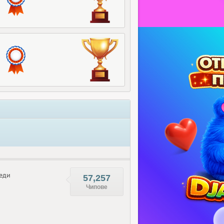
еди
57,257
Чипове