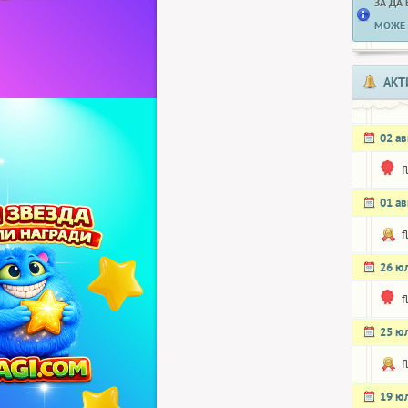
ЗА ДА
МОЖЕ 
АКТ
02 ав
f
01 ав
f
26 ю
f
25 ю
f
19 ю